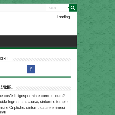
Loading...
ci su…
i anche…
e cos’è l’oligospermia e come si cura?
roide Ingrossata: cause, sintomi e terapie
nsille Criptiche: sintomi, cause e rimedi
rali