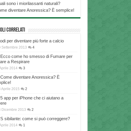
ali sono i miorilassanti naturali?
me diventare Anoressica? È semplice!
oli correlati
di per diventare più forte a calcio
 Settembre 2013
4
Ecco come ho smesso di Fumare per
nare a Respirare
Aprile 2014
3
Come diventare Anoressica? È
plice!
 Aprile 2015
2
5 app per iPhone che ci aiutano a
rere
8 Dicembre 2013
2
S sibilante: come si può correggere?
Aprile 2014
1