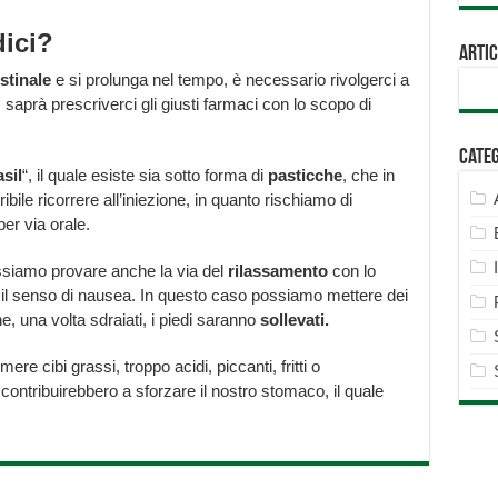
ici?
Artic
stinale
e si prolunga nel tempo, è necessario rivolgerci a
 saprà prescriverci gli giusti farmaci con lo scopo di
Cate
asil
“, il quale esiste sia sotto forma di
pasticche
, che in
bile ricorrere all’iniezione, in quanto rischiamo di
er via orale.
ossiamo provare anche la via del
rilassamento
con lo
re il senso di nausea. In questo caso possiamo mettere dei
he, una volta sdraiati, i piedi saranno
sollevati.
e cibi grassi, troppo acidi, piccanti, fritti o
contribuirebbero a sforzare il nostro stomaco, il quale