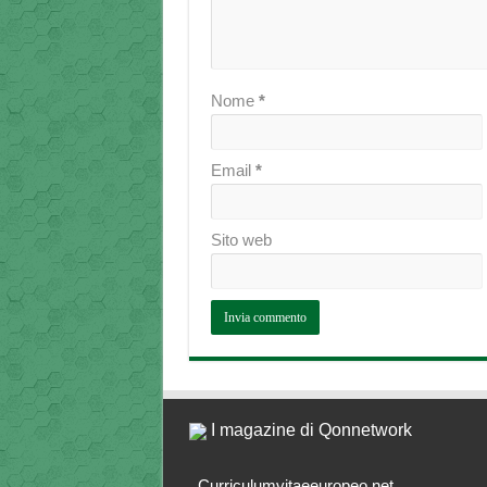
Nome
*
Email
*
Sito web
I magazine di Qonnetwork
Curriculumvitaeeuropeo.net