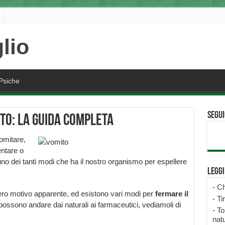
Psiche
Segui
to: la guida completa
omitare,
entare o
no dei tanti modi che ha il nostro organismo per espellere
Legg
-
Ch
vero motivo apparente, ed esistono vari modi per
fermare il
-
Ti
possono andare dai naturali ai farmaceutici, vediamoli di
-
To
natu