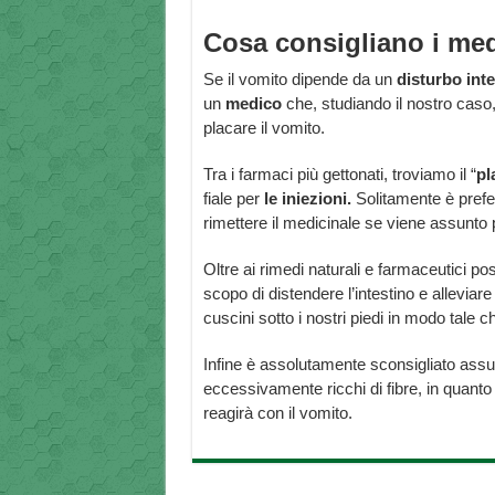
Cosa consigliano i med
Se il vomito dipende da un
disturbo inte
un
medico
che, studiando il nostro caso,
placare il vomito.
Tra i farmaci più gettonati, troviamo il “
pl
fiale per
le iniezioni.
Solitamente è preferi
rimettere il medicinale se viene assunto p
Oltre ai rimedi naturali e farmaceutici p
scopo di distendere l’intestino e allevia
cuscini sotto i nostri piedi in modo tale c
Infine è assolutamente sconsigliato assumer
eccessivamente ricchi di fibre, in quanto 
reagirà con il vomito.