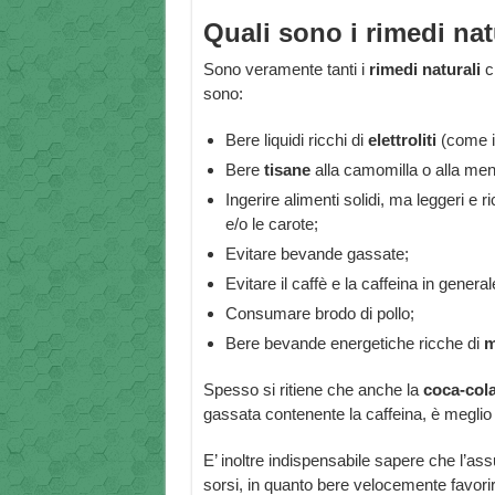
Quali sono i rimedi nat
Sono veramente tanti i
rimedi naturali
ch
sono:
Bere liquidi ricchi di
elettroliti
(come il
Bere
tisane
alla camomilla o alla ment
Ingerire alimenti solidi, ma leggeri e ri
e/o le carote;
Evitare bevande gassate;
Evitare il caffè e la caffeina in general
Consumare brodo di pollo;
Bere bevande energetiche ricche di
m
Spesso si ritiene che anche la
coca-col
gassata contenente la caffeina, è meglio
E’ inoltre indispensabile sapere che l’as
sorsi, in quanto bere velocemente favori