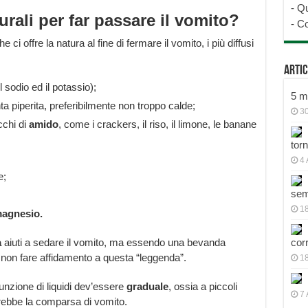
-
Qu
urali per far passare il vomito?
-
Co
e ci offre la natura al fine di fermare il vomito, i più diffusi
Artic
 sodio ed il potassio);
5 mo
a piperita, preferibilmente non troppo calde;
30
cchi di
amido
, come i crackers, il riso, il limone, le banane
tor
4 
e;
sem
18
agnesio.
a
aiuti a sedare il vomito, ma essendo una bevanda
cor
 non fare affidamento a questa “leggenda”.
1
sunzione di liquidi dev’essere
graduale
, ossia a piccoli
7 
rebbe la comparsa di vomito.