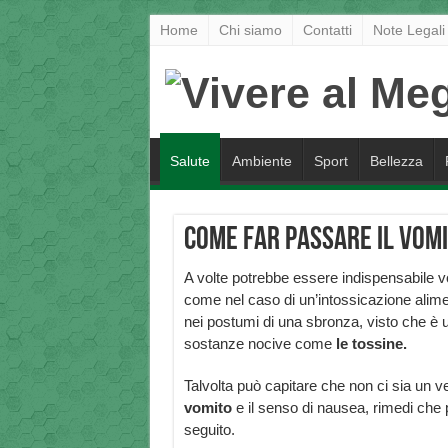
Home
Chi siamo
Contatti
Note Legali
Salute
Ambiente
Sport
Bellezza
Come far passare il vomi
A volte potrebbe essere indispensabile v
come nel caso di un’intossicazione alim
nei postumi di una sbronza, visto che è u
sostanze nocive come
le tossine.
Talvolta può capitare che non ci sia un 
vomito
e il senso di nausea, rimedi che 
seguito.