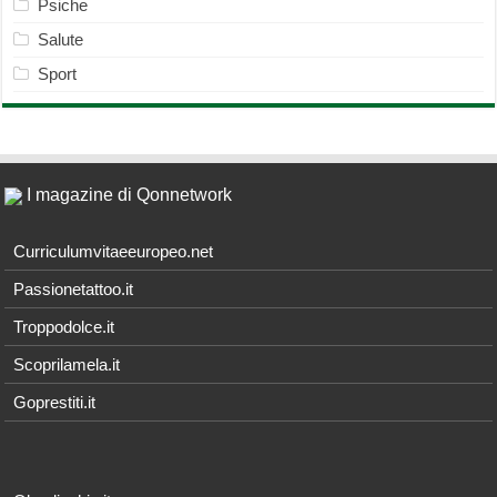
Psiche
Salute
Sport
I magazine di Qonnetwork
Curriculumvitaeeuropeo.net
Passionetattoo.it
Troppodolce.it
Scoprilamela.it
Goprestiti.it