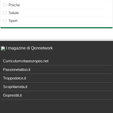
Psiche
Salute
Sport
I magazine di Qonnetwork
Curriculumvitaeeuropeo.net
Passionetattoo.it
Troppodolce.it
Scoprilamela.it
Goprestiti.it