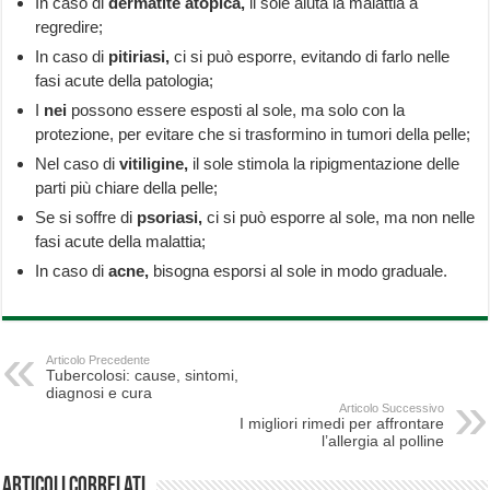
In caso di
dermatite atopica,
il sole aiuta la malattia a
regredire;
In caso di
pitiriasi,
ci si può esporre, evitando di farlo nelle
fasi acute della patologia;
I
nei
possono essere esposti al sole, ma solo con la
protezione, per evitare che si trasformino in tumori della pelle;
Nel caso di
vitiligine,
il sole stimola la ripigmentazione delle
parti più chiare della pelle;
Se si soffre di
psoriasi,
ci si può esporre al sole, ma non nelle
fasi acute della malattia;
In caso di
acne,
bisogna esporsi al sole in modo graduale.
Articolo Precedente
Tubercolosi: cause, sintomi,
diagnosi e cura
Articolo Successivo
I migliori rimedi per affrontare
l’allergia al polline
Articoli correlati