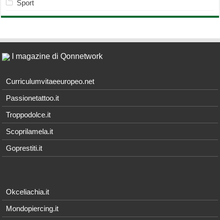
Sport
I magazine di Qonnetwork
Curriculumvitaeeuropeo.net
Passionetattoo.it
Troppodolce.it
Scoprilamela.it
Goprestiti.it
Okceliachia.it
Mondopiercing.it