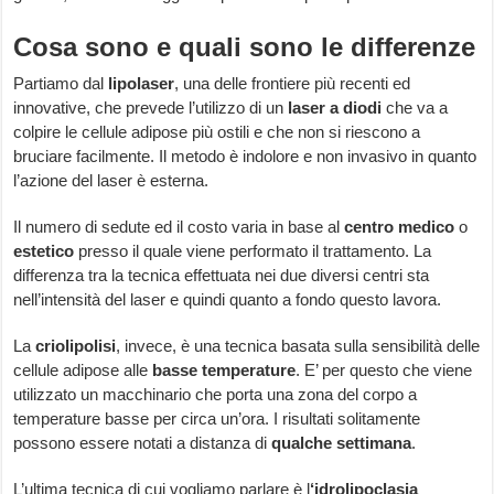
Cosa sono e quali sono le differenze
Partiamo dal
lipolaser
, una delle frontiere più recenti ed
innovative, che prevede l’utilizzo di un
laser
a
diodi
che va a
colpire le cellule adipose più ostili e che non si riescono a
bruciare facilmente. Il metodo è indolore e non invasivo in quanto
l’azione del laser è esterna.
Il numero di sedute ed il costo varia in base al
centro
medico
o
estetico
presso il quale viene performato il trattamento. La
differenza tra la tecnica effettuata nei due diversi centri sta
nell’intensità del laser e quindi quanto a fondo questo lavora.
La
criolipolisi
, invece, è una tecnica basata sulla sensibilità delle
cellule adipose alle
basse
temperature
. E’ per questo che viene
utilizzato un macchinario che porta una zona del corpo a
temperature basse per circa un’ora. I risultati solitamente
possono essere notati a distanza di
qualche
settimana
.
L’ultima tecnica di cui vogliamo parlare è l
‘idrolipoclasia