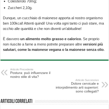
Colesterolo 70mg;
Zuccheri 2,10g.
Dunque, un cucchiaio di maionese apporta al nostro organismo
ben 100kcal! Attenti quindi! Una volta ogni tanto ci può stare, ma
occhio alle quantità e che non diventi un’abitudine!
È davvero
un alimento molto grasso e calorico
. Se proprio
non riuscite a farne a meno potrete preparare altre
versioni più
salutari, come la maionese vegana o la maionese senza olio
.
Articolo Precedente
Postura: può influenzare il
nostro stile di vita?
Articolo Successivo
Dolore cervicale e
intorpidimento arti superiori:
sono collegati?
Articoli correlati