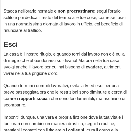
Stacca nell’orario normale e
non procrastinare
: segui l’orario
solito e poi dedica il resto del tempo alle tue cose, come se fossi
in una normalissima giornata di lavoro in ufficio, col beneficio di
rinunciare al traffico.
Esci
La casa è il nostro rifugio, e quando torni dal lavoro non c’è nulla
di meglio che abbandonarsi sul divano! Ma ora nella tua casa
svolgi anche il lavoro per cui hai bisogno di
evadere
, altrimenti
vivrai nella tua prigione d’oro.
Quando termini i compiti lavorativi, evita la tv ed esci per una
breve passeggiata ora che le restrizioni sono diminuite e cerca di
curare i
rapporti sociali
che sono fondamentali, ma rischiano di
scomparire.
Imponiti, dunque, una vera e propria finzione dove la tua vita e i
tuoi orari non cambino in maniera drastica, segui la routine,
mantieni i contatti con il titolare o i
colleghi
, cura il corpo e la