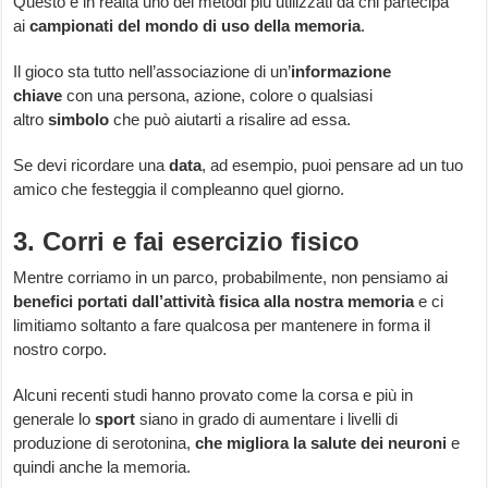
Questo è in realtà uno dei metodi più utilizzati da chi partecipa
ai
campionati del mondo di uso della memoria
.
Il gioco sta tutto nell’associazione di un’
informazione
chiave
con una persona, azione, colore o qualsiasi
altro
simbolo
che può aiutarti a risalire ad essa.
Se devi ricordare una
data
, ad esempio, puoi pensare ad un tuo
amico che festeggia il compleanno quel giorno.
3. Corri e fai esercizio fisico
Mentre corriamo in un parco, probabilmente, non pensiamo ai
benefici portati dall’attività fisica alla nostra memoria
e ci
limitiamo soltanto a fare qualcosa per mantenere in forma il
nostro corpo.
Alcuni recenti studi hanno provato come la corsa e più in
generale lo
sport
siano in grado di aumentare i livelli di
produzione di serotonina,
che migliora la salute dei neuroni
e
quindi anche la memoria.