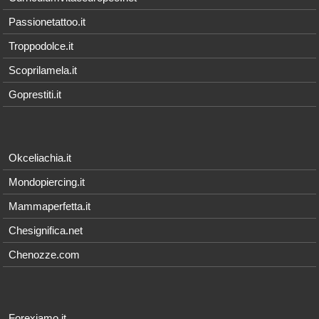
Passionetattoo.it
Troppodolce.it
Scoprilamela.it
Goprestiti.it
Okceliachia.it
Mondopiercing.it
Mammaperfetta.it
Chesignifica.net
Chenozze.com
Forexiamo.it