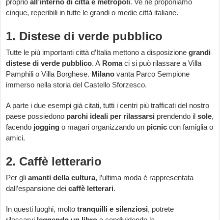
proprio
all’interno di città e metropoli
. Ve ne proponiamo
cinque, reperibili in tutte le grandi o medie città italiane.
1. Distese di verde pubblico
Tutte le più importanti città d’Italia mettono a disposizione
grandi
distese di verde pubblico
. A
Roma
ci si può rilassare a Villa
Pamphili o Villa Borghese.
Milano
vanta Parco Sempione
immerso nella storia del Castello Sforzesco.
A parte i due esempi già citati, tutti i centri più trafficati del nostro
paese possiedono
parchi ideali per rilassarsi
prendendo il
sole
,
facendo
jogging
o magari organizzando un
picnic
con famiglia o
amici.
2. Caffè letterario
Per gli
amanti della cultura
, l’ultima moda è rappresentata
dall’espansione dei
caffè letterari
.
In questi luoghi, molto
tranquilli e silenziosi
, potrete
rilassarvi
leggendo un libro
e condividendo la