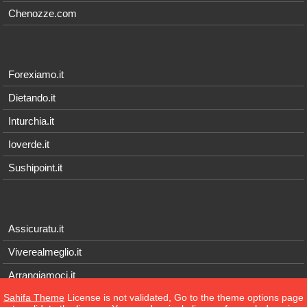
Chenozze.com
Forexiamo.it
Dietando.it
Inturchia.it
Ioverde.it
Sushipoint.it
Assicuratu.it
Viverealmeglio.it
Arrangiamoci.it
Sahifa Theme
License is not validated, Go to the theme options page
Tecnichef.it