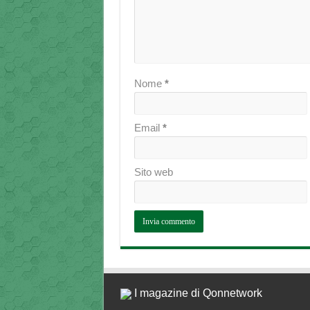
Nome
*
Email
*
Sito web
I magazine di Qonnetwork