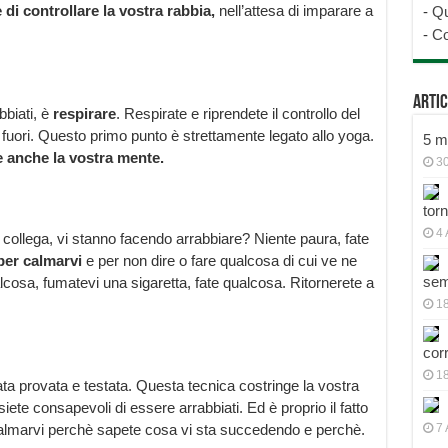
 di controllare la vostra rabbia,
nell’attesa di imparare a
-
Qu
-
Co
Artic
bbiati, è
respirare
. Respirate e riprendete il controllo del
 fuori. Questo primo punto è strettamente legato allo yoga.
5 mo
e anche la vostra mente.
30
tor
4 
ro collega, vi stanno facendo arrabbiare? Niente paura, fate
per calmarvi
e per non dire o fare qualcosa di cui ve ne
sem
alcosa, fumatevi una sigaretta, fate qualcosa. Ritornerete a
18
cor
1
ta provata e testata. Questa tecnica costringe la vostra
ete consapevoli di essere arrabbiati. Ed è proprio il fatto
calmarvi perchè sapete cosa vi sta succedendo e perchè.
7 