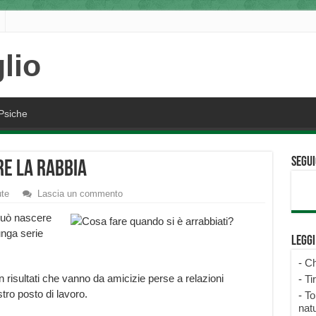
Psiche
Segui
re la rabbia
ute
Lascia un commento
può nascere
lunga serie
Legg
-
Ch
on risultati che vanno da amicizie perse a relazioni
-
Ti
stro posto di lavoro.
-
To
natu