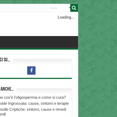
Loading...
ci su…
i anche…
e cos’è l’oligospermia e come si cura?
roide Ingrossata: cause, sintomi e terapie
nsille Criptiche: sintomi, cause e rimedi
rali