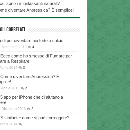
ali sono i miorilassanti naturali?
me diventare Anoressica? È semplice!
oli correlati
di per diventare più forte a calcio
 Settembre 2013
4
Ecco come ho smesso di Fumare per
nare a Respirare
Aprile 2014
3
Come diventare Anoressica? È
plice!
 Aprile 2015
2
5 app per iPhone che ci aiutano a
rere
8 Dicembre 2013
2
S sibilante: come si può correggere?
Aprile 2014
1