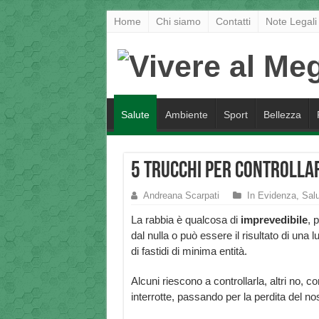
Home
Chi siamo
Contatti
Note Legali
Salute
Ambiente
Sport
Bellezza
5 trucchi per controlla
Andreana Scarpati
In Evidenza
,
Sal
La rabbia è qualcosa di
imprevedibile
, 
dal nulla o può essere il risultato di una 
di fastidi di minima entità.
Alcuni riescono a controllarla, altri no, c
interrotte, passando per la perdita del no