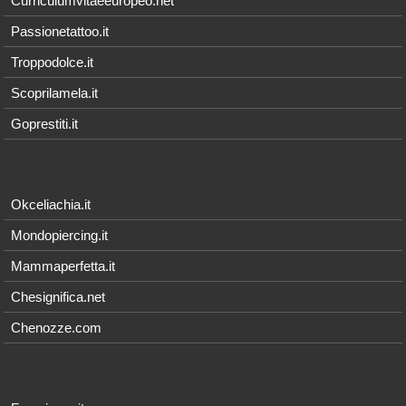
Curriculumvitaeeuropeo.net
Passionetattoo.it
Troppodolce.it
Scoprilamela.it
Goprestiti.it
Okceliachia.it
Mondopiercing.it
Mammaperfetta.it
Chesignifica.net
Chenozze.com