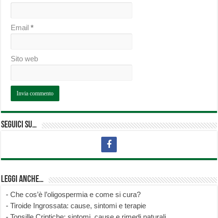
Email
*
Sito web
Seguici su…
Leggi anche…
-
Che cos’è l’oligospermia e come si cura?
-
Tiroide Ingrossata: cause, sintomi e terapie
-
Tonsille Criptiche: sintomi, cause e rimedi naturali