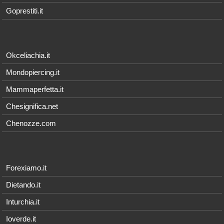
Goprestiti.it
Okceliachia.it
Mondopiercing.it
Mammaperfetta.it
Chesignifica.net
Chenozze.com
Forexiamo.it
Dietando.it
Inturchia.it
Ioverde.it