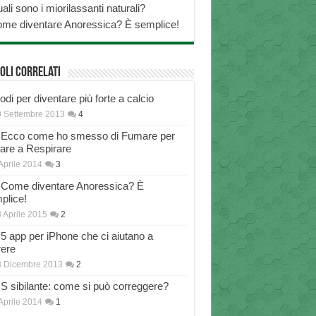
ali sono i miorilassanti naturali?
me diventare Anoressica? È semplice!
oli correlati
di per diventare più forte a calcio
 Settembre 2013
4
Ecco come ho smesso di Fumare per
nare a Respirare
Aprile 2014
3
Come diventare Anoressica? È
plice!
 Aprile 2015
2
5 app per iPhone che ci aiutano a
rere
8 Dicembre 2013
2
S sibilante: come si può correggere?
Aprile 2014
1