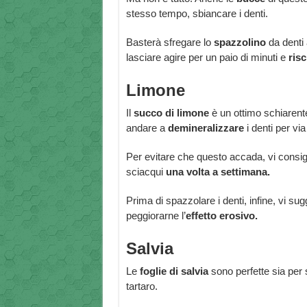
stesso tempo, sbiancare i denti.
Basterà sfregare lo
spazzolino
da denti a
lasciare agire per un paio di minuti e
ris
Limone
Il
succo di limone
è un ottimo schiarente
andare a
demineralizzare
i denti per via
Per evitare che questo accada, vi consigli
sciacqui
una volta a settimana.
Prima di spazzolare i denti, infine, vi 
peggiorarne l’
effetto erosivo.
Salvia
Le
foglie di salvia
sono perfette sia per 
tartaro.