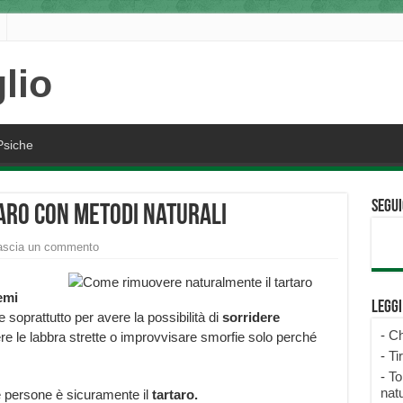
Psiche
Segui
aro con metodi naturali
ascia un commento
emi
Legg
soprattutto per avere la possibilità di
sorridere
-
Ch
e le labbra strette o improvvisare smorfie solo perché
-
Ti
-
To
natu
e persone è sicuramente il
tartaro.