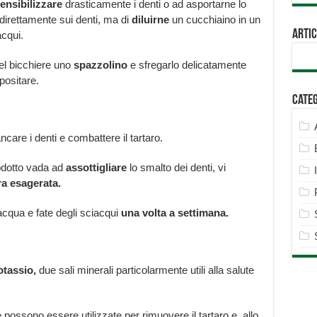
ensibilizzare
drasticamente i denti o ad asportarne lo
 direttamente sui denti, ma di
diluirne
un cucchiaino in un
Artic
acqui.
el bicchiere uno
spazzolino
e sfregarlo delicatamente
epositare.
Cate
ncare i denti e combattere il tartaro.
rodotto vada ad
assottigliare
lo smalto dei denti, vi
ra esagerata.
acqua e fate degli sciacqui
una volta a settimana.
otassio,
due sali minerali particolarmente utili alla salute
 possono essere utilizzate per rimuovere il tartaro e, allo