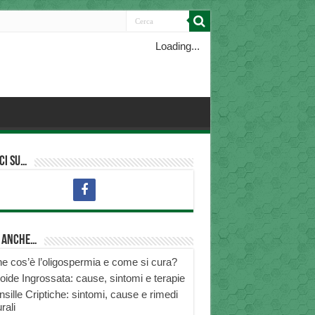
Loading...
ci su…
i anche…
e cos’è l’oligospermia e come si cura?
roide Ingrossata: cause, sintomi e terapie
nsille Criptiche: sintomi, cause e rimedi
rali