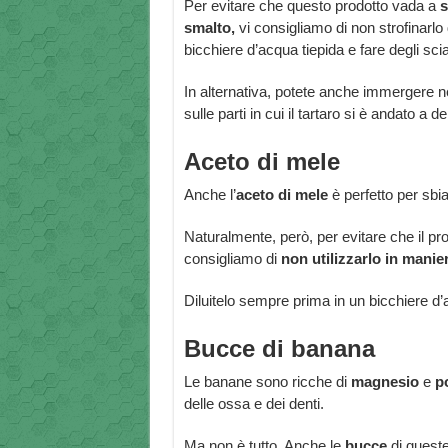
Per evitare che questo prodotto vada a
s
smalto,
vi consigliamo di non strofinarlo
bicchiere d’acqua tiepida e fare degli sci
In alternativa, potete anche immergere n
sulle parti in cui il tartaro si è andato a d
Aceto di mele
Anche l’
aceto di mele
è perfetto per sbia
Naturalmente, però, per evitare che il p
consigliamo di
non utilizzarlo in manie
Diluitelo sempre prima in un bicchiere d’
Bucce di banana
Le banane sono ricche di
magnesio
e
p
delle ossa e dei denti.
Ma non è tutto. Anche le
bucce
di queste