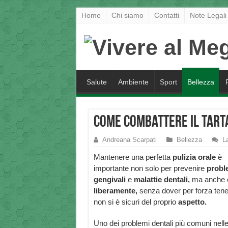
Home
Chi siamo
Contatti
Note Legali
Salute
Ambiente
Sport
Bellezza
Come combattere il tart
Andreana Scarpati
Bellezza
L
Mantenere una perfetta
pulizia orale
è
importante non solo per prevenire
probl
gengivali
e
malattie dentali,
ma anche e 
liberamente,
senza dover per forza tener
non si è sicuri del proprio
aspetto.
Uno dei problemi dentali più comuni nell