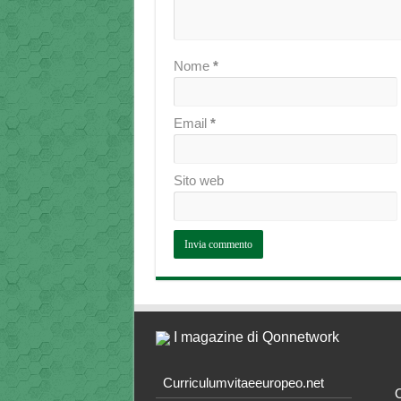
Nome
*
Email
*
Sito web
I magazine di Qonnetwork
Curriculumvitaeeuropeo.net
O