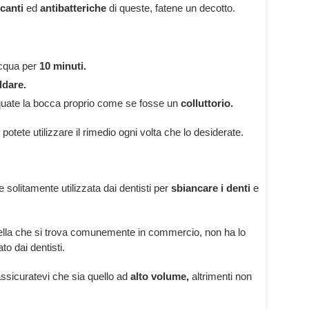
canti
ed
antibatteriche
di queste, fatene un decotto.
 acqua per
10 minuti.
ddare.
quate la bocca proprio come se fosse un
colluttorio.
 potete utilizzare il rimedio ogni volta che lo desiderate.
 solitamente utilizzata dai dentisti per
sbiancare i denti
e
ella che si trova comunemente in commercio, non ha lo
to dai dentisti.
assicuratevi che sia quello ad
alto volume,
altrimenti non