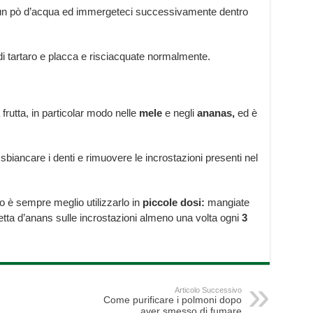
o in un pò d’acqua ed immergeteci successivamente dentro
di tartaro e placca e risciacquate normalmente.
frutta, in particolar modo nelle
mele
e negli
ananas,
ed è
sbiancare i denti e rimuovere le incrostazioni presenti nel
o è sempre meglio utilizzarlo in
piccole dosi:
mangiate
etta d’anans sulle incrostazioni almeno una volta ogni
3
Articolo Successivo
Come purificare i polmoni dopo
aver smesso di fumare