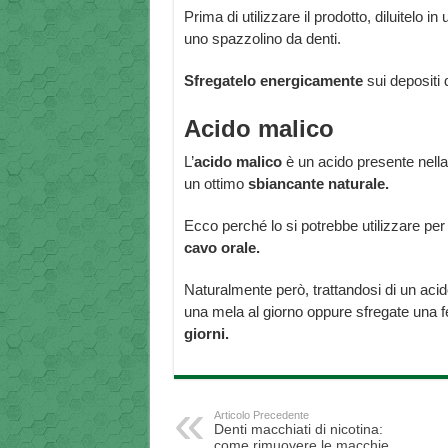
Prima di utilizzare il prodotto, diluitel
uno spazzolino da denti.
Sfregatelo energicamente
sui depositi 
Acido malico
L’
acido malico
è un acido presente nella 
un ottimo
sbiancante naturale.
Ecco perché lo si potrebbe utilizzare per 
cavo orale.
Naturalmente però, trattandosi di un acid
una mela al giorno oppure sfregate una f
giorni.
Articolo Precedente
Denti macchiati di nicotina:
come rimuovere le macchie