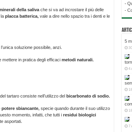
-
Qu
minerali della saliva
che si va ad incrostare il più delle
-
Co
 la
placca batterica,
vale a dire nello spazio tra i denti e le
Artic
5 mo
l’unica soluzione possibile, anzi.
30
 mettere in pratica degli efficaci
metodi naturali.
tor
4 
sem
18
l tartaro consiste nell’utilizzo del
bicarbonato di sodio.
cor
e
potere sbiancante,
specie quando durante il suo utilizzo
1
uesto momento, infatti, che tutti i
residui biologici
e asportati.
7 