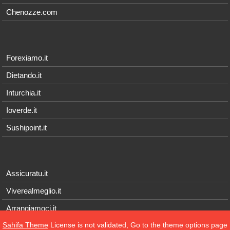
Chenozze.com
Forexiamo.it
Dietando.it
Inturchia.it
Ioverde.it
Sushipoint.it
Assicuratu.it
Viverealmeglio.it
Arrangiamoci.it
Sahifa Theme
License is not validated, Go to the theme options page
Tecnichef.it