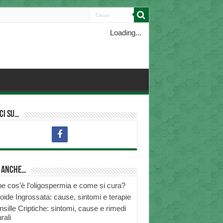
Loading...
ci su…
i anche…
e cos’è l’oligospermia e come si cura?
roide Ingrossata: cause, sintomi e terapie
nsille Criptiche: sintomi, cause e rimedi
rali