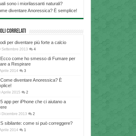
ali sono i miorilassanti naturali?
me diventare Anoressica? È semplice!
oli correlati
di per diventare più forte a calcio
 Settembre 2013
4
Ecco come ho smesso di Fumare per
nare a Respirare
Aprile 2014
3
Come diventare Anoressica? È
plice!
 Aprile 2015
2
5 app per iPhone che ci aiutano a
rere
8 Dicembre 2013
2
S sibilante: come si può correggere?
Aprile 2014
1