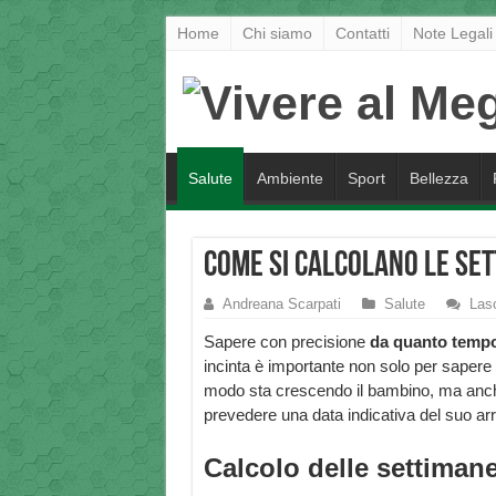
Home
Chi siamo
Contatti
Note Legali
Salute
Ambiente
Sport
Bellezza
Come si calcolano le se
Andreana Scarpati
Salute
Las
Sapere con precisione
da quanto temp
incinta è importante non solo per sapere 
modo sta crescendo il bambino, ma anc
prevedere una data indicativa del suo arr
Calcolo delle settimane