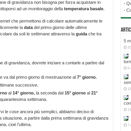
mane di gravidanza non bisogna per forza acquistare in
-
Qu
ttoporsi ad un monitoraggio della
temperatura basale.
-
Co
ternet che permettono di calcolare automaticamente le
licemente la
data
del primo giorno delle ultime
Artic
colare da soli le settimane attraverso la
guida
che tra
5 mo
30
tor
 di gravidanza, dovrete iniziare a contarle a partire dal
4 
 va dal primo giorno di mestruazione al
7° giorno.
sem
settimane successive.
18
orno
al
14° giorno,
la seconda dal
15° giorno
al
21°
la quarantesima settimana.
cor
1
rvi le cose ancora più semplici, abbiamo deciso di
a situazione, a partire dalla prima settimana di gravidanza
na, cioè l’ultima.
7 