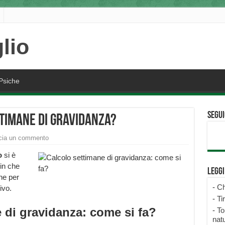
Psiche
Segui
ttimane di gravidanza?
cia un commento
o
si è
in che
Legg
he per
-
Ch
ivo.
-
Ti
 di gravidanza: come si fa?
-
To
natu