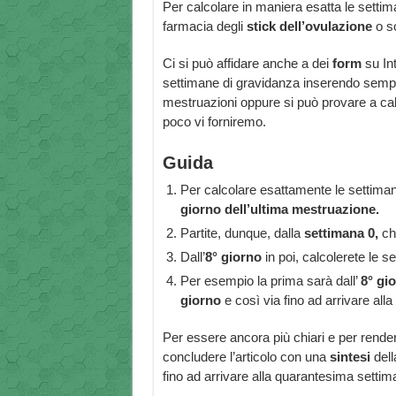
Per calcolare in maniera esatta le setti
farmacia degli
stick dell’ovulazione
o so
Ci si può affidare anche a dei
form
su In
settimane di gravidanza inserendo semp
mestruazioni oppure si può provare a cal
poco vi forniremo.
Guida
Per calcolare esattamente le settimane
giorno dell’ultima mestruazione.
Partite, dunque, dalla
settimana 0,
che
Dall’
8° giorno
in poi, calcolerete le 
Per esempio la prima sarà dall’
8° gi
giorno
e così via fino ad arrivare al
Per essere ancora più chiari e per rende
concludere l’articolo con una
sintesi
dell
fino ad arrivare alla quarantesima settima