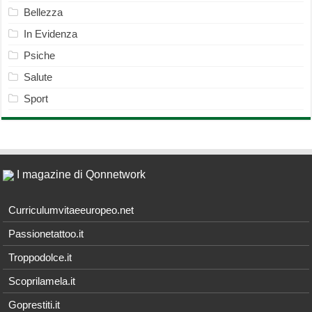
Bellezza
In Evidenza
Psiche
Salute
Sport
I magazine di Qonnetwork
Curriculumvitaeeuropeo.net
Passionetattoo.it
Troppodolce.it
Scoprilamela.it
Goprestiti.it