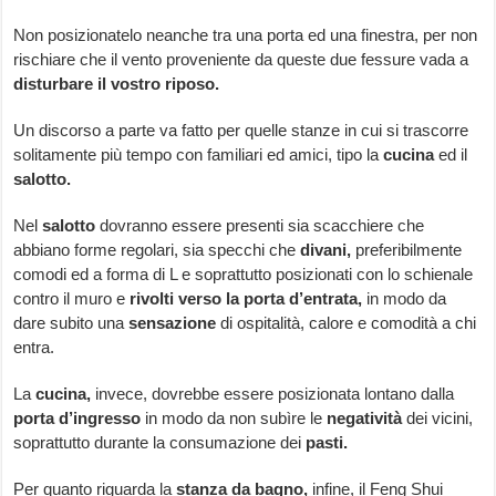
Non posizionatelo neanche tra una porta ed una finestra, per non
rischiare che il vento proveniente da queste due fessure vada a
disturbare il vostro riposo.
Un discorso a parte va fatto per quelle stanze in cui si trascorre
solitamente più tempo con familiari ed amici, tipo la
cucina
ed il
salotto.
Nel
salotto
dovranno essere presenti sia scacchiere che
abbiano forme regolari, sia specchi che
divani,
preferibilmente
comodi ed a forma di L e soprattutto posizionati con lo schienale
contro il muro e
rivolti verso la porta d’entrata,
in modo da
dare subito una
sensazione
di ospitalità, calore e comodità a chi
entra.
La
cucina,
invece, dovrebbe essere posizionata lontano dalla
porta d’ingresso
in modo da non subìre le
negatività
dei vicini,
soprattutto durante la consumazione dei
pasti.
Per quanto riguarda la
stanza da bagno,
infine, il Feng Shui