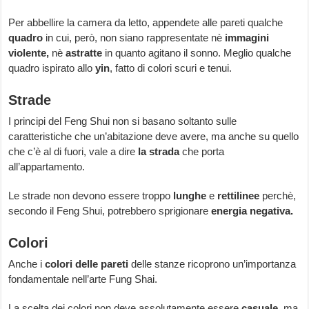
Per abbellire la camera da letto, appendete alle pareti qualche
quadro
in cui, però, non siano rappresentate nè
immagini
violente,
nè
astratte
in quanto agitano il sonno. Meglio qualche
quadro ispirato allo
yin
, fatto di colori scuri e tenui.
Strade
I principi del Feng Shui non si basano soltanto sulle
caratteristiche che un’abitazione deve avere, ma anche su quello
che c’è al di fuori, vale a dire
la strada
che porta
all’appartamento.
Le strade non devono essere troppo
lunghe
e
rettilinee
perchè,
secondo il Feng Shui, potrebbero sprigionare
energia negativa.
Colori
Anche i
colori delle pareti
delle stanze ricoprono un’importanza
fondamentale nell’arte Fung Shai.
La scelta dei colori non deve assolutamente essere
casuale,
ma