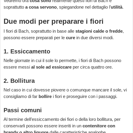
Vedremo ora
cosa sono
realmente questi fiori di Bach e
soprattutto
a cosa servono
, spiegandone nel dettaglio l’
utilità
.
Due modi per preparare i fiori
I fiori di Bach, soprattutto in base alle
stagioni calde o fredde
,
possono essere preparati per le
cure
in due diversi modi.
1. Essiccamento
Nelle giornate in cui il sole lo permette, i fiori di Bach possono
essere messi
al sole ad essiccare
per circa quattro ore.
2. Bollitura
Nel caso in cui dovesse piovere o comunque mancare il sole, vi
consigliamo di far
bollire
i fiori e proseguire con i passaggi.
Passi comuni
Al termine dell’essiccamento dei fiori o della loro bollitura, per
conservarli possono essere inseriti in un
contenitore con
brandy o altro liquore
dalle caratteristiche analoghe.