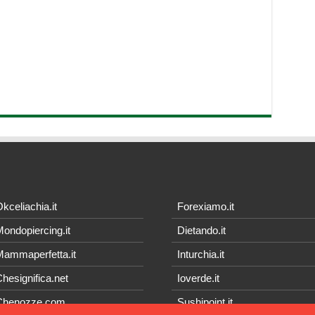
kceliachia.it
Forexiamo.it
ondopiercing.it
Dietando.it
ammaperfetta.it
Inturchia.it
hesignifica.net
Ioverde.it
Chenozze.com
Sushipoint.it