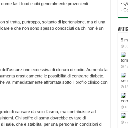
-
Qu
,
come fast-food e cibi generalmente provenienti
-
Co
n si tratta, purtroppo, soltanto di ipertensione, ma di una
antificare e che non sono spesso conosciuti da chi non è un
Artic
5 mo
30
tor
4 
etto dell’assunzione eccessiva di cloruro di sodio. Aumenta la
menta drasticamente le possibilità di contrarre diabete.
sem
 che va immediatamente affrontata sotto il profilo clinico con
18
cor
1
rado di causare da solo l’asma, ma contribuisce ad
sintomi. Chi soffre di asma dovrebbe evitare di
7 
di sale,
che è stabilita, per una persona in condizioni di