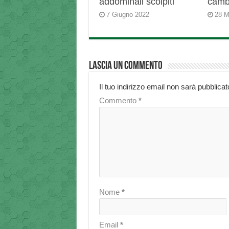
addominali scolpiti
camb
7 Giugno 2022
28 M
Lascia un commento
Il tuo indirizzo email non sarà pubblicat
Commento
*
Nome
*
Email
*