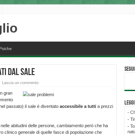
Psiche
Segui
ti dal sale
Lascia un commento
un gran
lemento
Legg
el passato) il sale è diventato
accessibile a tutti
a prezzi
-
Ch
-
Ti
elle abitudini delle persone, cambiamento però che ha
-
To
natu
 clinico generale di quelle fasce di popolazione che