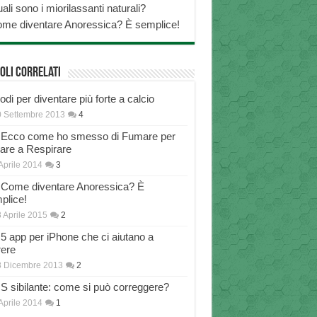
ali sono i miorilassanti naturali?
me diventare Anoressica? È semplice!
oli correlati
di per diventare più forte a calcio
 Settembre 2013
4
Ecco come ho smesso di Fumare per
nare a Respirare
Aprile 2014
3
Come diventare Anoressica? È
plice!
 Aprile 2015
2
5 app per iPhone che ci aiutano a
rere
8 Dicembre 2013
2
S sibilante: come si può correggere?
Aprile 2014
1