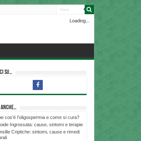
Loading...
ci su…
i anche…
e cos’è l’oligospermia e come si cura?
roide Ingrossata: cause, sintomi e terapie
nsille Criptiche: sintomi, cause e rimedi
rali