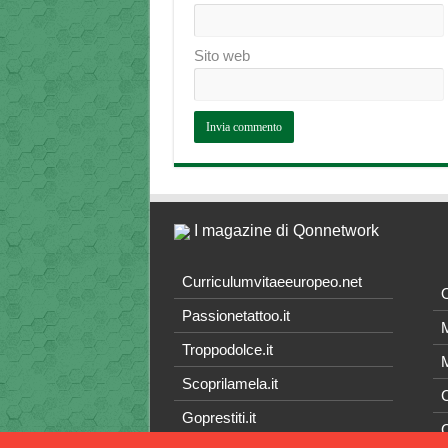
Sito web
I magazine di Qonnetwork
Curriculumvitaeeuropeo.net
O
Passionetattoo.it
M
Troppodolce.it
M
Scoprilamela.it
C
Goprestiti.it