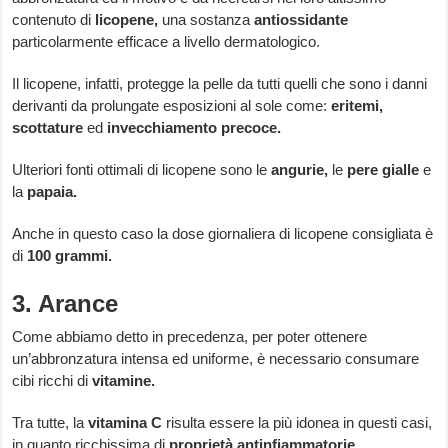
contenuto di
licopene,
una sostanza
antiossidante
particolarmente efficace a livello dermatologico.
Il licopene, infatti, protegge la pelle da tutti quelli che sono i danni
derivanti da prolungate esposizioni al sole come:
eritemi,
scottature
ed
invecchiamento precoce.
Ulteriori fonti ottimali di licopene sono le
angurie,
le
pere gialle
e
la
papaia.
Anche in questo caso la dose giornaliera di licopene consigliata è
di
100 grammi.
3. Arance
Come abbiamo detto in precedenza, per poter ottenere
un’abbronzatura intensa ed uniforme, è necessario consumare
cibi ricchi di
vitamine.
Tra tutte, la
vitamina C
risulta essere la più idonea in questi casi,
in quanto ricchissima di
proprietà antinfiammatorie.