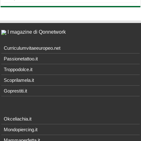
I magazine di Qonnetwork
Curriculumvitaeeuropeo.net
Passionetattoo.it
Troppodolce.it
Scoprilamela.it
Goprestiti.it
Okceliachia.it
Mondopiercing.it
Mammaperfetta.it