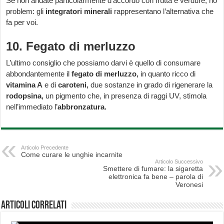
Se non andate particolarmente d’accordo con frutta e verdure, no
problem: gli
integratori minerali
rappresentano l’alternativa che
fa per voi.
10. Fegato di merluzzo
L’ultimo consiglio che possiamo darvi è quello di consumare
abbondantemente il
fegato di merluzzo,
in quanto ricco di
vitamina A
e di
caroteni,
due sostanze in grado di rigenerare la
rodopsina,
un pigmento che, in presenza di raggi UV, stimola
nell’immediato l’
abbronzatura.
Articolo Precedente
Come curare le unghie incarnite
Articolo Successivo
Smettere di fumare: la sigaretta
elettronica fa bene – parola di
Veronesi
Articoli correlati