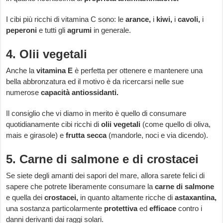
I cibi più ricchi di vitamina C sono: le
arance,
i
kiwi,
i
cavoli,
i
peperoni
e tutti gli
agrumi
in generale.
4. Olii vegetali
Anche la
vitamina E
è perfetta per ottenere e mantenere una
bella abbronzatura ed il motivo è da ricercarsi nelle sue
numerose
capacità antiossidanti.
Il consiglio che vi diamo in merito è quello di consumare
quotidianamente cibi ricchi di
olii vegetali
(come quello di oliva,
mais e girasole) e
frutta secca
(mandorle, noci e via dicendo).
5. Carne di salmone e di crostacei
Se siete degli amanti dei sapori del mare, allora sarete felici di
sapere che potrete liberamente consumare la
carne di salmone
e quella dei
crostacei,
in quanto altamente ricche di
astaxantina,
una sostanza particolarmente
protettiva
ed
efficace
contro i
danni derivanti dai raggi solari.