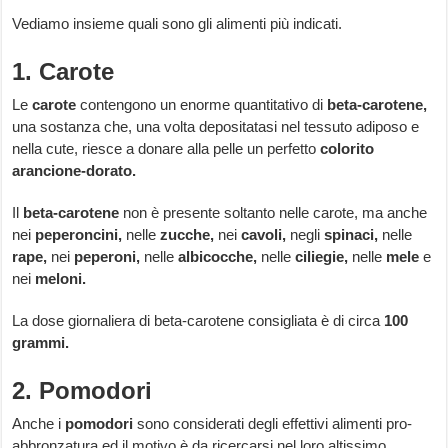
Vediamo insieme quali sono gli alimenti più indicati.
1. Carote
Le
carote
contengono un enorme quantitativo di
beta-carotene,
una sostanza che, una volta depositatasi nel tessuto adiposo e
nella cute, riesce a donare alla pelle un perfetto
colorito
arancione-dorato.
Il
beta-carotene
non è presente soltanto nelle carote, ma anche
nei
peperoncini,
nelle
zucche,
nei
cavoli,
negli
spinaci,
nelle
rape,
nei
peperoni,
nelle
albicocche,
nelle
ciliegie,
nelle
mele
e
nei
meloni.
La dose giornaliera di beta-carotene consigliata è di circa
100
grammi.
2. Pomodori
Anche i
pomodori
sono considerati degli effettivi alimenti pro-
abbronzatura ed il motivo è da ricercarsi nel loro altissimo