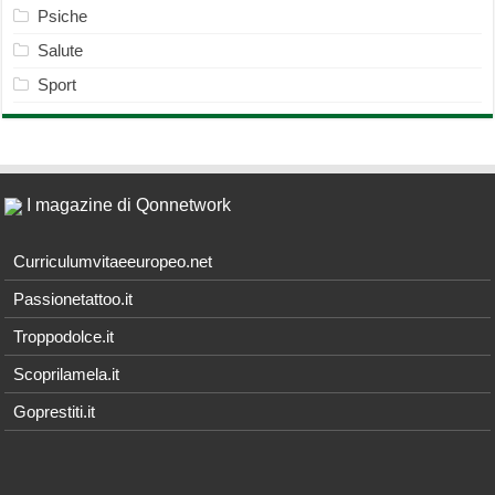
Psiche
Salute
Sport
I magazine di Qonnetwork
Curriculumvitaeeuropeo.net
Passionetattoo.it
Troppodolce.it
Scoprilamela.it
Goprestiti.it