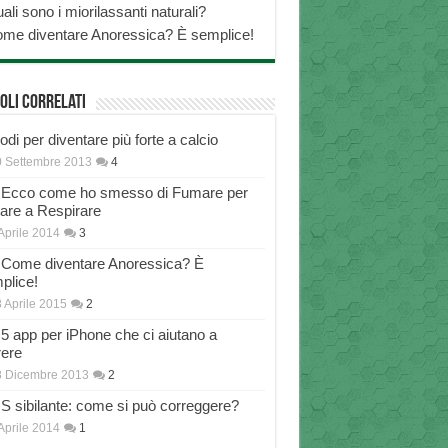
ali sono i miorilassanti naturali?
me diventare Anoressica? È semplice!
oli correlati
di per diventare più forte a calcio
 Settembre 2013
4
Ecco come ho smesso di Fumare per
nare a Respirare
Aprile 2014
3
Come diventare Anoressica? È
plice!
 Aprile 2015
2
5 app per iPhone che ci aiutano a
rere
8 Dicembre 2013
2
S sibilante: come si può correggere?
Aprile 2014
1