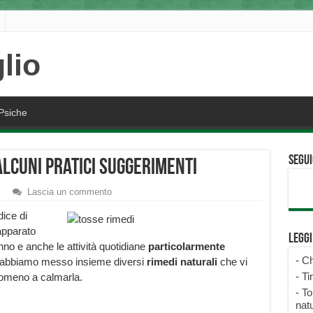
Psiche
Segui
lcuni pratici suggerimenti
Lascia un commento
ice di
’apparato
Legg
onno e anche le attività quotidiane
particolarmente
-
Ch
 abbiamo messo insieme diversi
rimedi naturali
che vi
-
Ti
ntomeno a calmarla.
-
To
natu