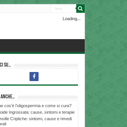
Loading...
ci su…
i anche…
e cos’è l’oligospermia e come si cura?
roide Ingrossata: cause, sintomi e terapie
nsille Criptiche: sintomi, cause e rimedi
rali