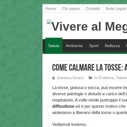
Home
Chi siamo
Contatti
Note Legali
Salute
Ambiente
Sport
Bellezza
Come calmare la Tosse: a
Gianluca Grossi
In Evidenza
,
Salute
La tosse, grassa o secca, può essere ind
diverse patologie o disturbi a carico dell
respiratorio. A volte rende purtroppo il s
difficoltose
ed è per questo motivo che
aiuteranno a liberarvi della tosse o qua
Vediamoli insieme.