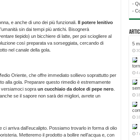
-
Qu
-
Co
nonna, e anche di uno dei più funzionali.
Il potere lenitivo
’umanità sin dai tempi più antichi. Bisognerà
Artic
ntare tiepido) un bicchiere di latte, per poi sciogliere al
oluzione così preparata va sorseggiata, cercando di
5 mo
otto nel canale della gola.
30
tor
4 
Medio Oriente, che offre immediato sollievo soprattutto per
ito alla gola. Preparare questo rimedio è estremamente
sem
 e versiamoci sopra
un cucchiaio da dolce di pepe nero
.
18
anche se il sapore non sarà dei migliori, avrete un
cor
1
 ci arriva dall’eucalipto. Possiamo trovarlo in forma di olio
7 
oristeria. Metteremo il prodotto a bollire nell’acqua e, con