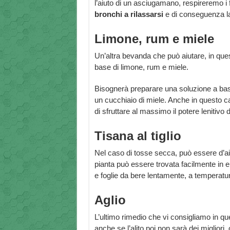
l’aiuto di un asciugamano, respireremo i 
bronchi a rilassarsi
e di conseguenza la
Limone, rum e miele
Un’altra bevanda che può aiutare, in quest
base di limone, rum e miele.
Bisognerà preparare una soluzione a base
un cucchiaio di miele. Anche in questo c
di sfruttare al massimo il potere lenitivo d
Tisana al tiglio
Nel caso di tosse secca, può essere d’
pianta può essere trovata facilmente in e
e foglie da bere lentamente, a temperatu
Aglio
L’ultimo rimedio che vi consigliamo in que
anche se l’alito poi non sarà dei migliori, 