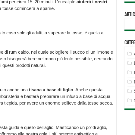
fumi per circa 15–20 minuti. L’eucalipto
aiuterà i nostri
 tosse comincerà a sparire.
Artic
o caso solo gli adulti, a superare la tosse, è quella a
Cate
 di rum caldo, nel quale sciogliere il succo di un limone e
aso bisognerà bere nel modo più lento possibile, cercando
i questi prodotti naturali.
aiuto anche una
tisana a base di tiglio
. Anche questa
rboristeria e basterà preparare un infuso a base di acqua
ra tiepida, per avere un enorme sollievo dalla tosse secca.
sta guida è quello dell’aglio. Masticando un po’ di aglio,
offriremo alla nostra gola il più potente antisettico e