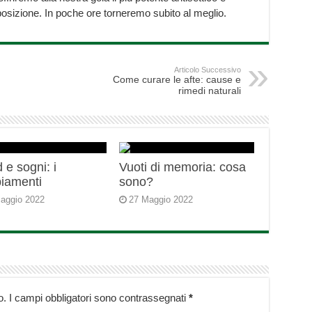
sposizione. In poche ore torneremo subito al meglio.
Articolo Successivo
Come curare le afte: cause e
rimedi naturali
 e sogni: i
Vuoti di memoria: cosa
iamenti
sono?
aggio 2022
27 Maggio 2022
o.
I campi obbligatori sono contrassegnati
*