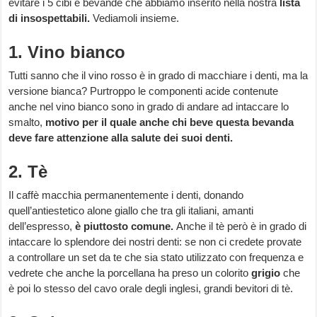
evitare i 5 cibi e bevande che abbiamo inserito nella nostra
lista
di insospettabili.
Vediamoli insieme.
1. Vino bianco
Tutti sanno che il vino rosso è in grado di macchiare i denti, ma la
versione bianca? Purtroppo le componenti acide contenute
anche nel vino bianco sono in grado di andare ad intaccare lo
smalto,
motivo per il quale anche chi beve questa bevanda
deve fare attenzione alla salute dei suoi denti.
2. Tè
Il caffè macchia permanentemente i denti, donando
quell’antiestetico alone giallo che tra gli italiani, amanti
dell’espresso,
è piuttosto comune.
Anche il tè però è in grado di
intaccare lo splendore dei nostri denti: se non ci credete provate
a controllare un set da te che sia stato utilizzato con frequenza e
vedrete che anche la porcellana ha preso un colorito
grigio
che
è poi lo stesso del cavo orale degli inglesi, grandi bevitori di tè.