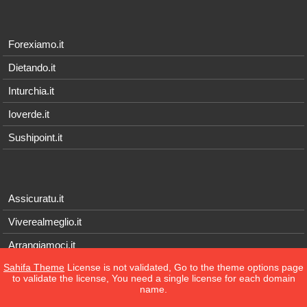
Forexiamo.it
Dietando.it
Inturchia.it
Ioverde.it
Sushipoint.it
Assicuratu.it
Viverealmeglio.it
Arrangiamoci.it
Sahifa Theme
License is not validated, Go to the theme options page
Tecnichef.it
to validate the license, You need a single license for each domain
name.