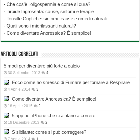
-
Che cos’è l’oligospermia e come si cura?
-
Tiroide Ingrossata: cause, sintomi e terapie
-
Tonsille Criptiche: sintomi, cause e rimedi naturali
-
Quali sono i miorilassanti naturali?
-
Come diventare Anoressica? È semplice!
Articoli correlati
5 modi per diventare più forte a calcio
30 Settembre 2013
4
Ecco come ho smesso di Fumare per tornare a Respirare
4 Aprile 2014
3
Come diventare Anoressica? È semplice!
18 Aprile 2015
2
5 app per iPhone che ci aiutano a correre
18 Dicembre 2013
2
S sibilante: come si può correggere?
7 Aprile 2014
1