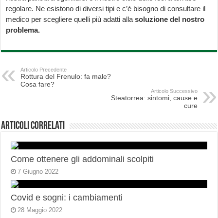
regolare. Ne esistono di diversi tipi e c’è bisogno di consultare il
medico per scegliere quelli più adatti alla
soluzione
del nostro
problema.
Articolo Precedente
Rottura del Frenulo: fa male?
Cosa fare?
Articolo Successivo
Steatorrea: sintomi, cause e
cure
Articoli correlati
Come ottenere gli addominali scolpiti
7 Giugno 2022
Covid e sogni: i cambiamenti
28 Maggio 2022