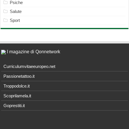
Psiche
Salute
Sport
I magazine di Qonnetwork
Curriculumvitaeeuropeo.net
Passionetattoo.it
Troppodolce.it
Scoprilamela.it
Goprestiti.it