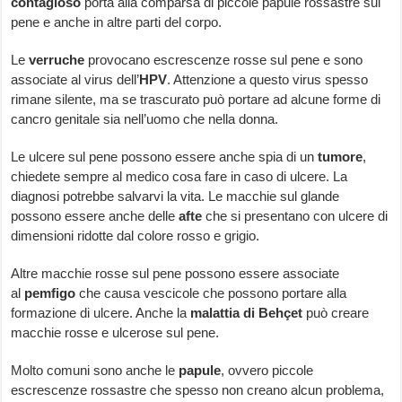
contagioso
porta alla comparsa di piccole papule rossastre sul
pene e anche in altre parti del corpo.
Le
verruche
provocano escrescenze rosse sul pene e sono
associate al virus dell’
HPV
. Attenzione a questo virus spesso
rimane silente, ma se trascurato può portare ad alcune forme di
cancro genitale sia nell’uomo che nella donna.
Le ulcere sul pene possono essere anche spia di un
tumore
,
chiedete sempre al medico cosa fare in caso di ulcere. La
diagnosi potrebbe salvarvi la vita. Le macchie sul glande
possono essere anche delle
afte
che si presentano con ulcere di
dimensioni ridotte dal colore rosso e grigio.
Altre macchie rosse sul pene possono essere associate
al
pemfigo
che causa vescicole che possono portare alla
formazione di ulcere. Anche la
malattia di Behçet
può creare
macchie rosse e ulcerose sul pene.
Molto comuni sono anche le
papule
, ovvero piccole
escrescenze rossastre che spesso non creano alcun problema,