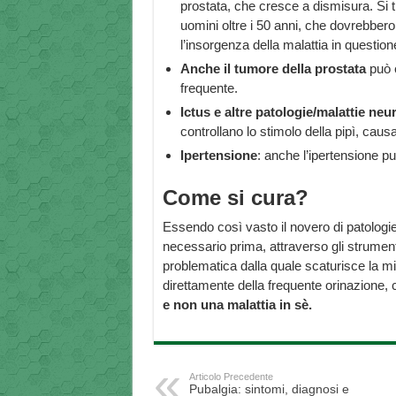
prostata, che cresce a dismisura. Si t
uomini oltre i 50 anni, che dovrebber
l’insorgenza della malattia in questione
Anche il tumore della prostata
può e
frequente.
Ictus e altre patologie/malattie neu
controllano lo stimolo della pipì, ca
Ipertensione
: anche l’ipertensione p
Come si cura?
Essendo così vasto il novero di patolog
necessario prima, attraverso gli strumenti
problematica dalla quale scaturisce la m
direttamente della frequente orinazione,
e non una malattia in sè.
Articolo Precedente
Pubalgia: sintomi, diagnosi e