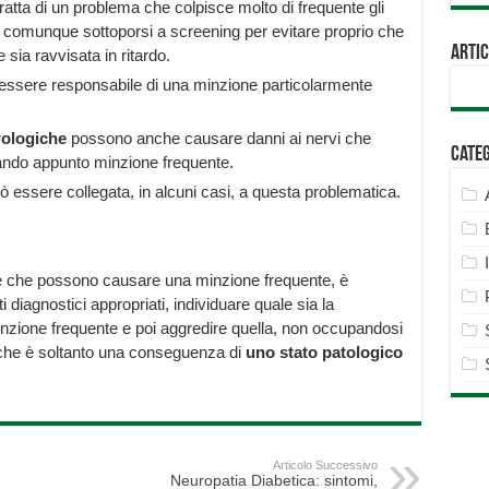
ratta di un problema che colpisce molto di frequente gli
o comunque sottoporsi a screening per evitare proprio che
Artic
 sia ravvisata in ritardo.
ssere responsabile di una minzione particolarmente
rologiche
possono anche causare danni ai nervi che
Cate
usando appunto minzione frequente.
uò essere collegata, in alcuni casi, a questa problematica.
ie che possono causare una minzione frequente, è
 diagnostici appropriati, individuare quale sia la
inzione frequente e poi aggredire quella, non occupandosi
 che è soltanto una conseguenza di
uno stato patologico
Articolo Successivo
Neuropatia Diabetica: sintomi,