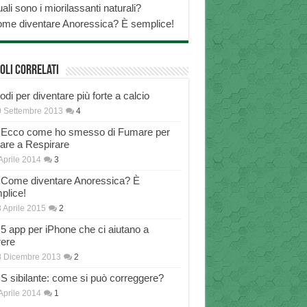
ali sono i miorilassanti naturali?
me diventare Anoressica? È semplice!
oli correlati
di per diventare più forte a calcio
 Settembre 2013
4
Ecco come ho smesso di Fumare per
nare a Respirare
Aprile 2014
3
Come diventare Anoressica? È
plice!
 Aprile 2015
2
5 app per iPhone che ci aiutano a
rere
8 Dicembre 2013
2
S sibilante: come si può correggere?
Aprile 2014
1