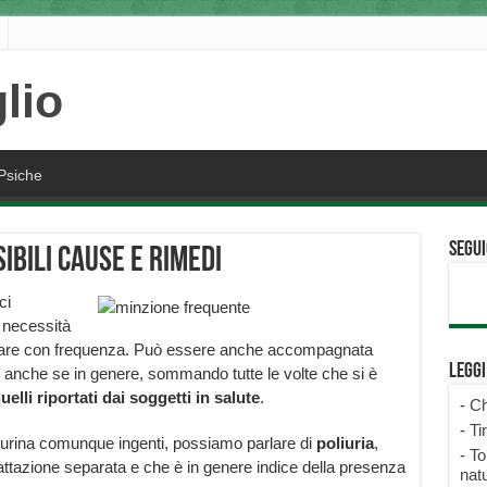
Psiche
Segui
ibili cause e rimedi
ci
 necessità
urinare con frequenza. Può essere anche accompagnata
Legg
na, anche se in genere, sommando tutte le volte che si è
quelli riportati dai soggetti in salute
.
-
Ch
-
Ti
 urina comunque ingenti, possiamo parlare di
poliuria
,
-
To
ttazione separata e che è in genere indice della presenza
natu