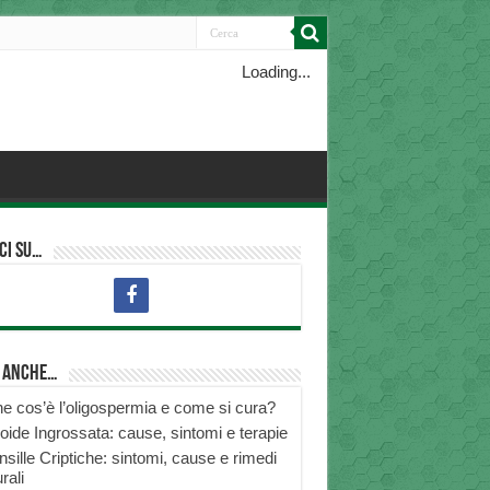
Loading...
ci su…
i anche…
e cos’è l’oligospermia e come si cura?
roide Ingrossata: cause, sintomi e terapie
nsille Criptiche: sintomi, cause e rimedi
rali