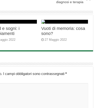
diagnosi e terapia
 e sogni: i
Vuoti di memoria: cosa
iamenti
sono?
aggio 2022
27 Maggio 2022
o.
I campi obbligatori sono contrassegnati
*