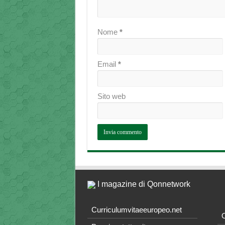
Nome
*
Email
*
Sito web
I magazine di Qonnetwork
Curriculumvitaeeuropeo.net
O