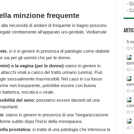
-
Qu
-
Co
lla minzione frequente
lla necessità di andare di frequente in bagno possono
Artic
llegate strettamente all’apparato uro-genitale. Vediamole
5 mo
30
ete
, si è in genere in presenza di patologie come diabete
le sia per gli uomini che per le donne.
tor
mini) o la vagina (per le donne)
siamo in genere in
4 
ttacchi virali a carico del tratto urinario (uretra). Può
gie sessualmente trasmissibili. Nel caso in cui fosse
sem
 urine non trasparente, potrebbe essere con buona
18
 batterica, micotica o virale.
sibilità del seno
: possiamo essere davanti ad una
cor
mportanti.
1
te
: siamo in genere in presenza di una “riorganizzazione
donne subito dopo l’inizio della menopausa.
7 
ofia prostatica
: si tratta di una patologia che interessa la