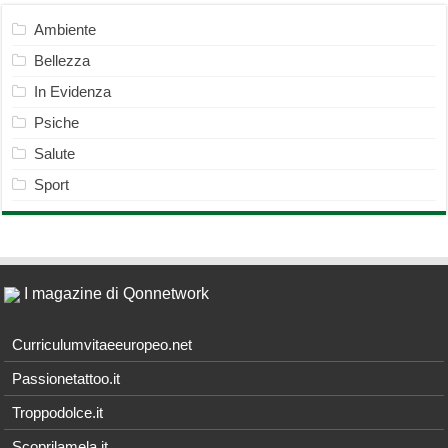
Ambiente
Bellezza
In Evidenza
Psiche
Salute
Sport
I magazine di Qonnetwork
Curriculumvitaeeuropeo.net
Passionetattoo.it
Troppodolce.it
Scoprilamela.it