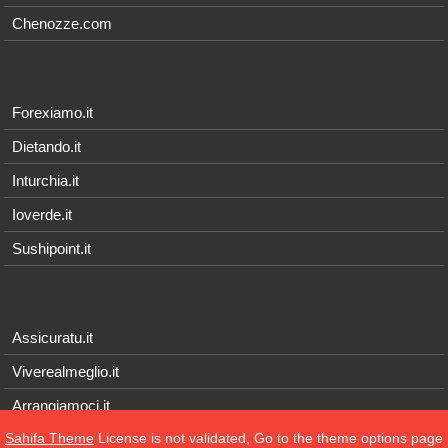
Chenozze.com
Forexiamo.it
Dietando.it
Inturchia.it
Ioverde.it
Sushipoint.it
Assicuratu.it
Viverealmeglio.it
Arrangiamoci.it
Sahifa Theme
License is not validated, Go to the theme options page
Tecnichef.it