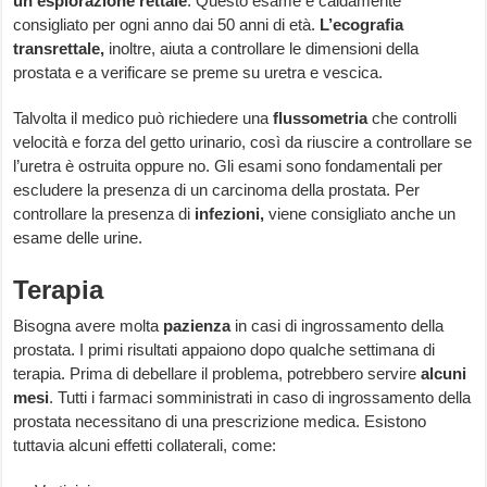
un’esplorazione rettale
. Questo esame è caldamente
consigliato per ogni anno dai 50 anni di età.
L’ecografia
transrettale,
inoltre, aiuta a controllare le dimensioni della
prostata e a verificare se preme su uretra e vescica.
Talvolta il medico può richiedere una
flussometria
che controlli
velocità e forza del getto urinario, così da riuscire a controllare se
l’uretra è ostruita oppure no. Gli esami sono fondamentali per
escludere la presenza di un carcinoma della prostata. Per
controllare la presenza di
infezioni,
viene consigliato anche un
esame delle urine.
Terapia
Bisogna avere molta
pazienza
in casi di ingrossamento della
prostata. I primi risultati appaiono dopo qualche settimana di
terapia. Prima di debellare il problema, potrebbero servire
alcuni
mesi
. Tutti i farmaci somministrati in caso di ingrossamento della
prostata necessitano di una prescrizione medica. Esistono
tuttavia alcuni effetti collaterali, come: