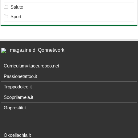
Salute
Sport
I magazine di Qonnetwork
Curriculumvitaeeuropeo.net
Passionetattoo.it
Troppodolce.it
Scoprilamela.it
Goprestiti.it
Okceliachia.it