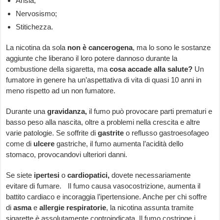
Ansia;
Nervosismo;
Stitichezza.
La nicotina da sola
non è cancerogena
, ma lo sono le sostanze
aggiunte che liberano il loro potere dannoso durante la
combustione della sigaretta, ma
cosa accade alla salute?
Un
fumatore in genere ha un’aspettativa di vita di quasi 10 anni in
meno rispetto ad un non fumatore.
Durante una
gravidanza,
il fumo può provocare parti prematuri e
basso peso alla nascita, oltre a problemi nella crescita e altre
varie patologie. Se soffrite di
gastrite
o reflusso gastroesofageo
come di
ulcere
gastriche, il fumo aumenta l’acidità dello
stomaco, provocandovi ulteriori danni.
Se siete
ipertesi
o
cardiopatici,
dovete necessariamente
evitare di fumare. Il fumo causa vasocostrizione, aumenta il
battito cardiaco e incoraggia l’ipertensione. Anche per chi soffre
di
asma
e
allergie respiratorie
, la nicotina assunta tramite
sigarette è assolutamente controindicata. Il fumo costringe i