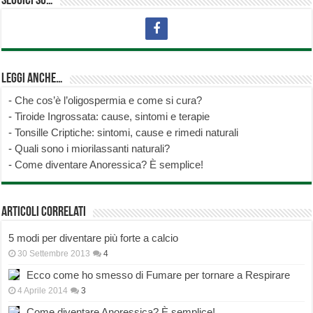
Seguici su…
Leggi anche…
-
Che cos’è l’oligospermia e come si cura?
-
Tiroide Ingrossata: cause, sintomi e terapie
-
Tonsille Criptiche: sintomi, cause e rimedi naturali
-
Quali sono i miorilassanti naturali?
-
Come diventare Anoressica? È semplice!
Articoli correlati
5 modi per diventare più forte a calcio
30 Settembre 2013
4
Ecco come ho smesso di Fumare per tornare a Respirare
4 Aprile 2014
3
Come diventare Anoressica? È semplice!