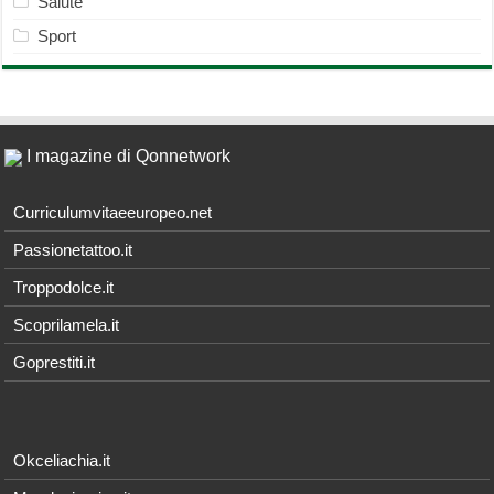
Salute
Sport
I magazine di Qonnetwork
Curriculumvitaeeuropeo.net
Passionetattoo.it
Troppodolce.it
Scoprilamela.it
Goprestiti.it
Okceliachia.it