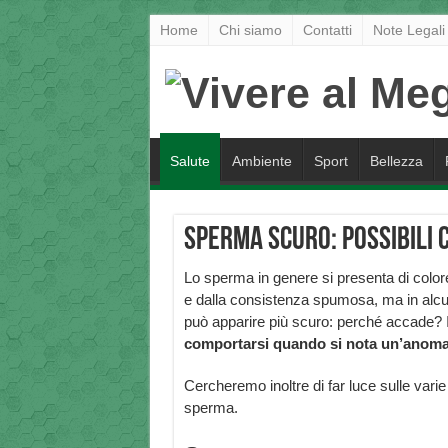
Home
Chi siamo
Contatti
Note Legali
Salute
Ambiente
Sport
Bellezza
Sperma scuro: possibili 
Lo sperma in genere si presenta di color
e dalla consistenza spumosa, ma in alcu
può apparire più scuro: perché accade? I
comportarsi quando si nota un’anomal
Cercheremo inoltre di far luce sulle vari
sperma.