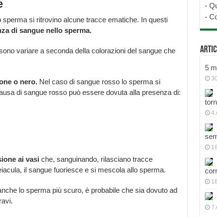
e
-
Qu
-
Co
 sperma si ritrovino alcune tracce ematiche. In questi
za di sangue nello sperma.
Artic
sono variare a seconda della colorazioni del sangue che
5 mo
30
one o nero.
Nel caso di sangue rosso lo sperma si
ausa di sangue rosso può essere dovuta alla presenza di:
tor
4 
sem
18
ione ai vasi
che, sanguinando, rilasciano tracce
acula, il sangue fuoriesce e si mescola allo sperma.
cor
1
nche lo sperma più scuro, è probabile che sia dovuto ad
ravi.
7 