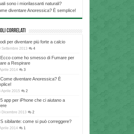
ali sono i miorilassanti naturali?
me diventare Anoressica? È semplice!
oli correlati
di per diventare più forte a calcio
 Settembre 2013
4
Ecco come ho smesso di Fumare per
nare a Respirare
Aprile 2014
3
Come diventare Anoressica? È
plice!
 Aprile 2015
2
5 app per iPhone che ci aiutano a
rere
8 Dicembre 2013
2
S sibilante: come si può correggere?
Aprile 2014
1