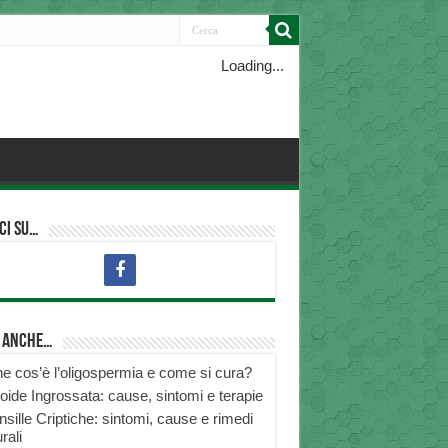
Loading...
ci su…
i anche…
e cos’è l’oligospermia e come si cura?
roide Ingrossata: cause, sintomi e terapie
nsille Criptiche: sintomi, cause e rimedi
rali