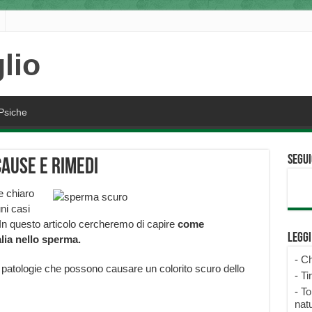
Psiche
Segui
cause e rimedi
e chiaro
ni casi
n questo articolo cercheremo di capire
come
Legg
ia nello sperma.
-
Ch
e patologie che possono causare un colorito scuro dello
-
Ti
-
To
natu