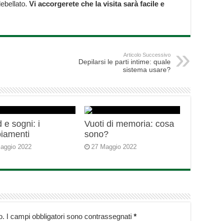
ebellato.
Vi accorgerete che la visita sarà facile e
Articolo Successivo
Depilarsi le parti intime: quale
sistema usare?
 e sogni: i
Vuoti di memoria: cosa
iamenti
sono?
aggio 2022
27 Maggio 2022
o.
I campi obbligatori sono contrassegnati
*