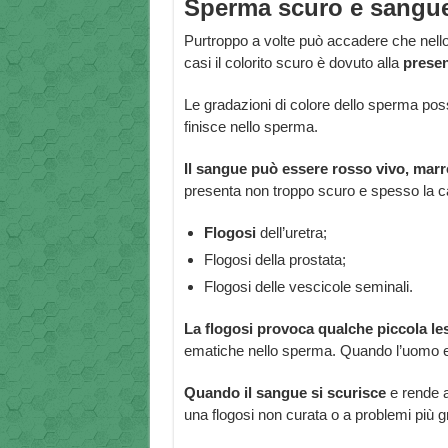
Sperma scuro e sangu
Purtroppo a volte può accadere che nello
casi il colorito scuro è dovuto alla
presen
Le gradazioni di colore dello sperma pos
finisce nello sperma.
Il sangue può essere rosso vivo, marr
presenta non troppo scuro e spesso la c
Flogosi
dell’uretra;
Flogosi della prostata;
Flogosi delle vescicole seminali.
La flogosi provoca qualche piccola les
ematiche nello sperma. Quando l’uomo ei
Quando il sangue si scurisce
e rende a
una flogosi non curata o a problemi più g