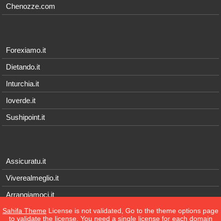
Chenozze.com
Forexiamo.it
Dietando.it
Inturchia.it
Ioverde.it
Sushipoint.it
Assicuratu.it
Viverealmeglio.it
Arrangiamoci.it
Sahifa Theme
License is not validated, Go to the theme options page
Tecnichef.it
to validate the license, You need a single license for each domain