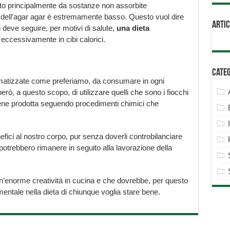
to principalmente da sostanze non assorbite
o dell’agar agar è estremamente basso. Questo vuol dire
Artic
eve seguire, per motivi di salute,
una dieta
ccessivamente in cibi calorici.
Cate
omatizzate come preferiamo, da consumare in ogni
rò, a questo scopo, di utilizzare quelli che sono i fiocchi
 viene prodotta seguendo procedimenti chimici che
ci al nostro corpo, pur senza doverli controbilanciare
 potrebbero rimanere in seguito alla lavorazione della
un’enorme creatività in cucina e che dovrebbe, per questo
ntale nella dieta di chiunque voglia stare bene.