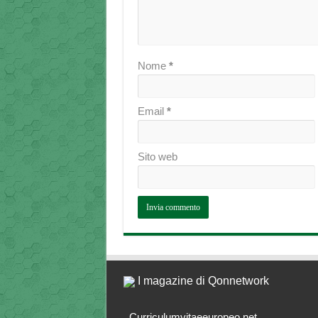
Nome
*
Email
*
Sito web
I magazine di Qonnetwork
Curriculumvitaeeuropeo.net