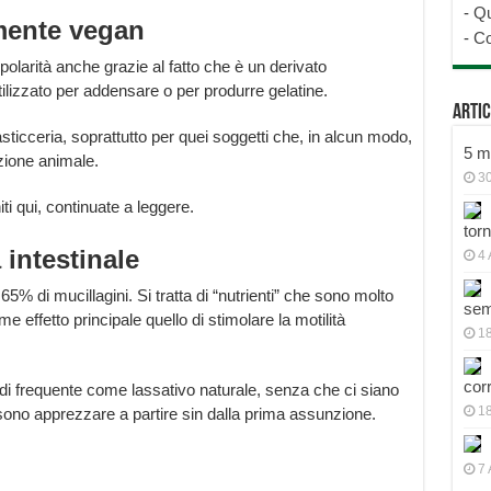
-
Qu
mente vegan
-
Co
olarità anche grazie al fatto che è un derivato
izzato per addensare o per produrre gelatine.
Artic
ticceria, soprattutto per quei soggetti che, in alcun modo,
5 mo
zione animale.
30
iti qui, continuate a leggere.
tor
 intestinale
4 
 65% di mucillagini. Si tratta di “nutrienti” che sono molto
sem
me effetto principale quello di stimolare la motilità
18
cor
 di frequente come lassativo naturale, senza che ci siano
1
ssono apprezzare a partire sin dalla prima assunzione.
7 