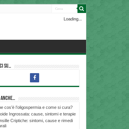
Loading...
ci su…
i anche…
e cos’è l’oligospermia e come si cura?
roide Ingrossata: cause, sintomi e terapie
nsille Criptiche: sintomi, cause e rimedi
rali