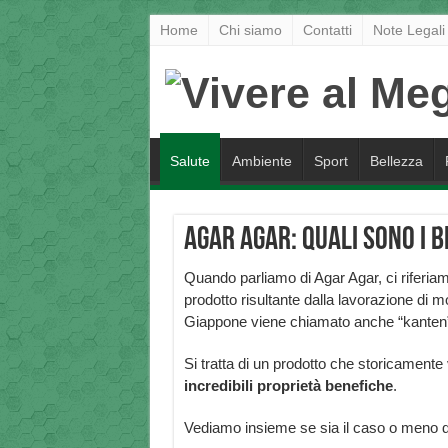
Home
Chi siamo
Contatti
Note Legali
Salute
Ambiente
Sport
Bellezza
Agar agar: quali sono i b
Quando parliamo di Agar Agar, ci riferiamo
prodotto risultante dalla lavorazione di m
Giappone viene chiamato anche “kanten” 
Si tratta di un prodotto che storicamente v
incredibili proprietà benefiche
.
Vediamo insieme se sia il caso o meno di 