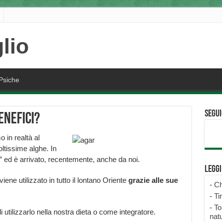
Psiche
Segui
enefici?
 in realtà al
oltissime alghe. In
ed è arrivato, recentemente, anche da noi.
Legg
iene utilizzato in tutto il lontano Oriente
grazie alle sue
-
Ch
-
Ti
-
To
utilizzarlo nella nostra dieta o come integratore.
natu