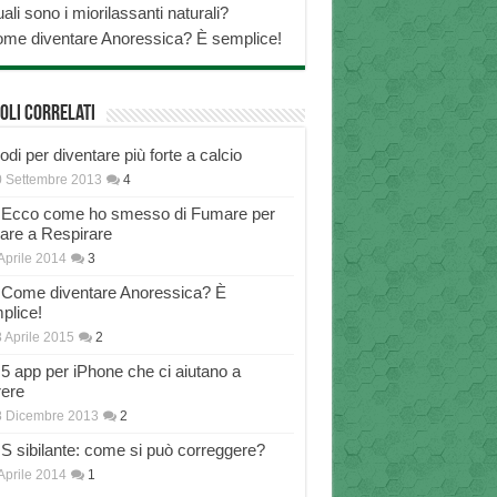
ali sono i miorilassanti naturali?
me diventare Anoressica? È semplice!
oli correlati
di per diventare più forte a calcio
 Settembre 2013
4
Ecco come ho smesso di Fumare per
nare a Respirare
Aprile 2014
3
Come diventare Anoressica? È
plice!
 Aprile 2015
2
5 app per iPhone che ci aiutano a
rere
8 Dicembre 2013
2
S sibilante: come si può correggere?
Aprile 2014
1