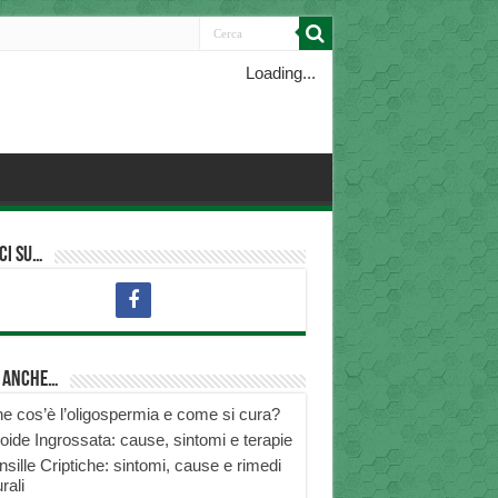
Loading...
ci su…
i anche…
e cos’è l’oligospermia e come si cura?
roide Ingrossata: cause, sintomi e terapie
nsille Criptiche: sintomi, cause e rimedi
rali