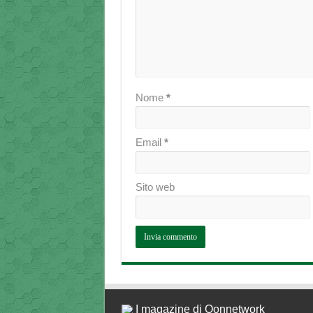
Nome
*
Email
*
Sito web
I magazine di Qonnetwork