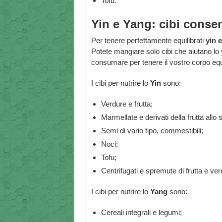
Tofu.
Yin e Yang: cibi consen
Per tenere perfettamente equilibrati
yin 
Potete mangiare solo cibi che aiutano lo y
consumare per tenere il vostro corpo equ
I cibi per nutrire lo
Yin
sono:
Verdure e frutta;
Marmellate e derivati della frutta allo
Semi di vario tipo, commestibili;
Noci;
Tofu;
Centrifugati e spremute di frutta e verd
I cibi per nutrire lo
Yang
sono:
Cereali integrali e legumi;