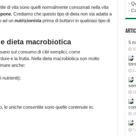
-
Qu
stile di vita sono quelli normalmente consumati nella vita
-
Co
pone.
Crediamo che questo tipo di dieta non sia adatta a
io ad un
nutrizionista
prima di buttarvi in qualsiasi tipo di
Artic
e dieta macrobiotica
5 mo
30
asano sul consumo di cibi semplici, come
dure e la frutta. Nella dieta macrobiotica son molto
tor
sumare anche:
4 
nutrienti);
sem
18
to, le uniche consentite sono quelle contenute in:
cor
1
7 