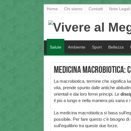
Home
Chi siamo
Contatti
Note Legali
Salute
Ambiente
Sport
Bellezza
Medicina Macrobiotica: c
La macrobiotica, termine che significa l
vita, prende spunto dalle antiche abitudin
orientali e dai loro ferrei principi. Le
disci
il più a lungo e nella maniera più sana e n
La medicina macrobiotica si basa sull’equ
possibile. Per fare questo c’è bisogno di 
sull’equilibrio tra queste due forze.