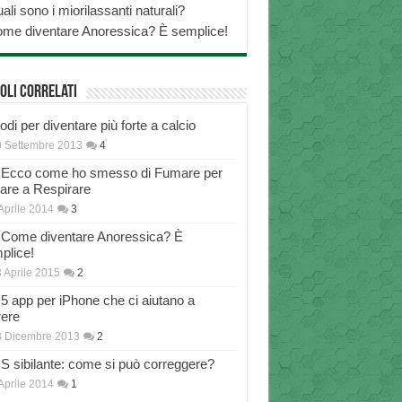
ali sono i miorilassanti naturali?
me diventare Anoressica? È semplice!
oli correlati
di per diventare più forte a calcio
 Settembre 2013
4
Ecco come ho smesso di Fumare per
nare a Respirare
Aprile 2014
3
Come diventare Anoressica? È
plice!
 Aprile 2015
2
5 app per iPhone che ci aiutano a
rere
8 Dicembre 2013
2
S sibilante: come si può correggere?
Aprile 2014
1