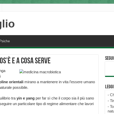
Psiche
Segui
os’è e a cosa serve
unga
i
pline orientali
mirano a mantenere in vita l’essere umano
Legg
aturale possibile.
-
Ch
ilibrio tra
yin e yang
per far sì che il corpo sia il più sano
-
Ti
seguire un particolare tipo di regime alimentare che lavori
-
To
natu