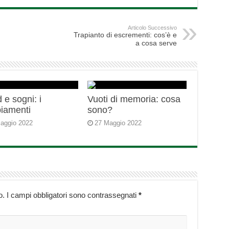
Articolo Successivo
Trapianto di escrementi: cos’è e
a cosa serve
 e sogni: i
Vuoti di memoria: cosa
iamenti
sono?
aggio 2022
27 Maggio 2022
o.
I campi obbligatori sono contrassegnati
*