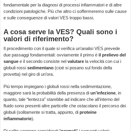
fondamentale per la diagnosi di processi infiammatori e di altre
condizioni patologiche. Più che altro ci soffermeremo sulle cause
e sulle conseguenze di valori VES troppo bassi.
A cosa serve la VES? Quali sono i
valori di riferimento?
Il procedimento con il quale si verifica un’analisi VES prevede
due passaggi fondamentali: ovviamente il primo è
il prelievo del
sangue
e il secondo consiste nel
valutare
la velocità con cui i
globuli rossi
sedimentano
(cioè si posano sul fondo della
provetta) nel giro di un’ora.
Più tempo impiegano i globuli rossi nella sedimentazione,
maggiore sarà la probabilità della presenza di
un’infezione
, in
quanto, tale “lentezza” starebbe ad indicare che all’interno del
fluido sono presenti altre particelle che ostacolano il percorso dei
globuli (solitamente si tratta, appunto, di
proteine
infiammatorie
).
Di solito vengono considerati “
normali
” i seguenti valori: