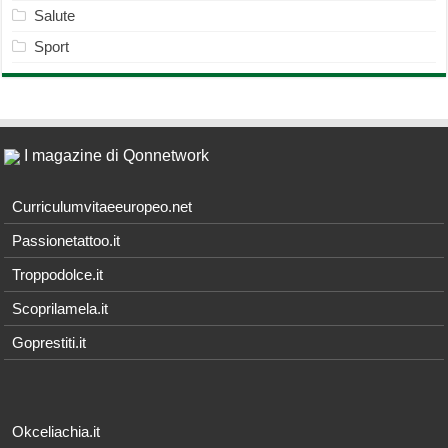
Salute
Sport
I magazine di Qonnetwork
Curriculumvitaeeuropeo.net
Passionetattoo.it
Troppodolce.it
Scoprilamela.it
Goprestiti.it
Okceliachia.it