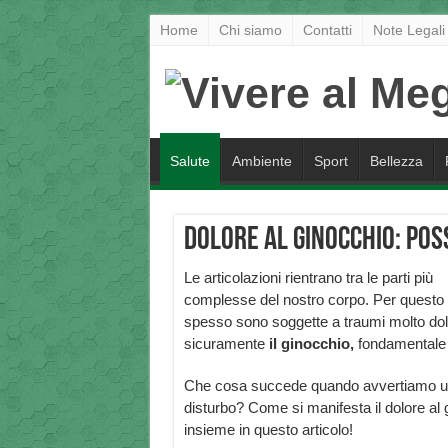
Home
Chi siamo
Contatti
Note Legali
Salute
Ambiente
Sport
Bellezza
Dolore al ginocchio: poss
Le articolazioni rientrano tra le parti più
complesse del nostro corpo. Per questo
spesso sono soggette a traumi molto dolor
sicuramente
il ginocchio,
fondamentale 
Che cosa succede quando avvertiamo un 
disturbo? Come si manifesta il dolore a
insieme in questo articolo!