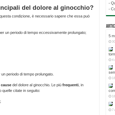
-
Qu
ncipali del dolore al ginocchio?
-
Co
di questa condizione, è necessario sapere che essa può
Artic
per un periodo di tempo eccessivamente prolungato;
5 mo
30
tor
4 
sem
r un periodo di tempo prolungato.
18
e
cause
del dolore al ginocchio. Le più
frequenti
, in
 quelle citate in seguito:
cor
1
;
7 