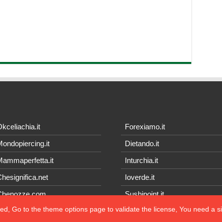
kceliachia.it
Forexiamo.it
ondopiercing.it
Dietando.it
ammaperfetta.it
Inturchia.it
hesignifica.net
Ioverde.it
Chenozze.com
Sushipoint.it
ted, Go to the theme options page to validate the license, You need a 