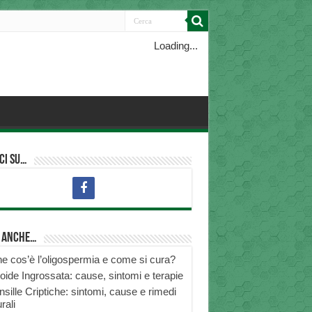
Loading...
ci su…
i anche…
e cos’è l’oligospermia e come si cura?
roide Ingrossata: cause, sintomi e terapie
nsille Criptiche: sintomi, cause e rimedi
rali