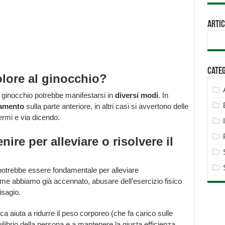
Artic
Cate
olore al ginocchio?
l ginocchio potrebbe manifestarsi in
diversi modi
. In
iamento
sulla parte anteriore, in altri casi si avvertono delle
ermi e via dicendo.
re per alleviare o risolvere il
otrebbe essere fondamentale per alleviare
ome abbiamo già accennato, abusare dell’esercizio fisico
isagio.
fisica aiuta a ridurre il peso corporeo (che fa carico sulle
quilibrio della persona e a mantenere la giusta efficienza