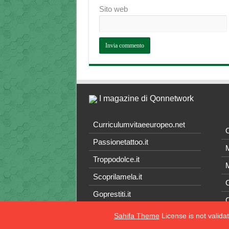
Sito web
I magazine di Qonnetwork
Curriculumvitaeeuropeo.net
O
Passionetattoo.it
M
Troppodolce.it
M
Scoprilamela.it
C
Goprestiti.it
Sahifa Theme
License is not valida