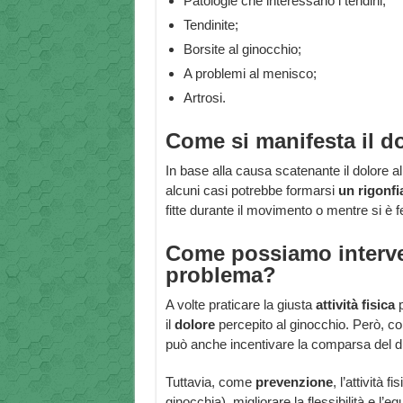
Patologie che interessano i tendini;
Tendinite;
Borsite al ginocchio;
A problemi al menisco;
Artrosi.
Come si manifesta il d
In base alla causa scatenante il dolore a
alcuni casi potrebbe formarsi
un
rigonf
fitte durante il movimento o mentre si è f
Come possiamo interveni
problema?
A volte praticare la giusta
attività fisica
p
il
dolore
percepito al ginocchio. Però, c
può anche incentivare la comparsa del d
Tuttavia, come
prevenzione
, l’attività 
ginocchia), migliorare la flessibilità e l’e