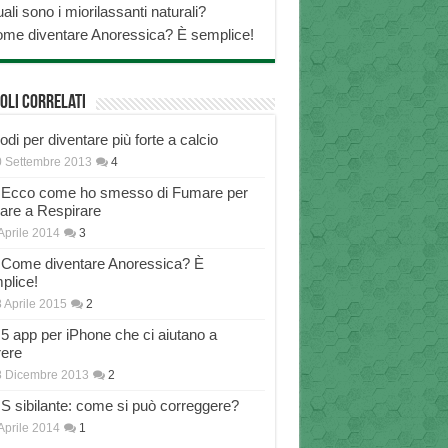
ali sono i miorilassanti naturali?
me diventare Anoressica? È semplice!
oli correlati
di per diventare più forte a calcio
 Settembre 2013
4
Ecco come ho smesso di Fumare per
nare a Respirare
Aprile 2014
3
Come diventare Anoressica? È
plice!
 Aprile 2015
2
5 app per iPhone che ci aiutano a
rere
8 Dicembre 2013
2
S sibilante: come si può correggere?
Aprile 2014
1