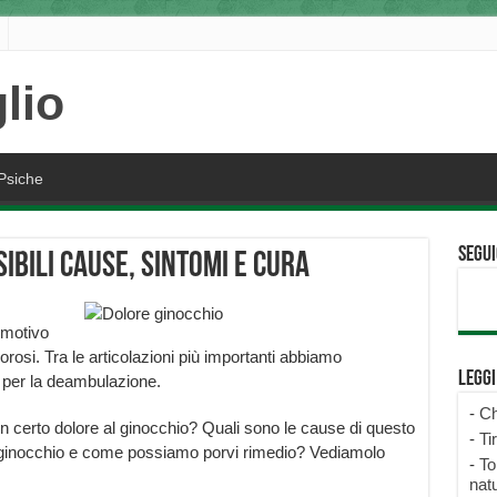
Psiche
Segui
ibili cause, sintomi e cura
 motivo
osi. Tra le articolazioni più importanti abbiamo
Legg
per la deambulazione.
-
Ch
certo dolore al ginocchio? Quali sono le cause di questo
-
Ti
l ginocchio e come possiamo porvi rimedio? Vediamolo
-
To
natu