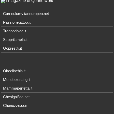
I magazine di Qonnetwork
Curriculumvitaeeuropeo.net
Passionetattoo.it
Troppodolce.it
Scoprilamela.it
Goprestiti.it
Okceliachia.it
Mondopiercing.it
Mammaperfetta.it
Chesignifica.net
Chenozze.com