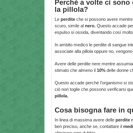
Perché a volte ci sono
la pillola?
Le
perdite
che si possono avere mentre 
scuro, simile al
nero.
Questo accade perc
espulso si ossida, diventando così molto
In ambito medico le perdite di sangue int
associate alla pillola oppure no, vengono 
Avere delle perdite nere mentre assumiamo
stimato che almeno il
10%
delle donne ch
Questo accade perché l’organismo si sta 
ciò non toglie che possono verificarsi 
pillola.
Cosa bisogna fare in q
In linea di massima avere delle
perdite 
ben preciso, anche se, contattare il
med
eliminare ogni dubbio.