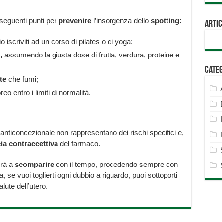
 seguenti punti per
prevenire
l’insorgenza dello
spotting:
Artic
iscriviti ad un corso di pilates o di yoga:
,
assumendo la giusta dose di frutta, verdura, proteine e
Cate
te
che fumi;
eo entro i limiti di normalità.
anticoncezionale non rappresentano dei rischi specifici e,
cia contraccettiva
del farmaco.
erà a
scomparire
con il tempo, procedendo sempre con
a, se vuoi toglierti ogni dubbio a riguardo, puoi sottoporti
alute dell’utero.