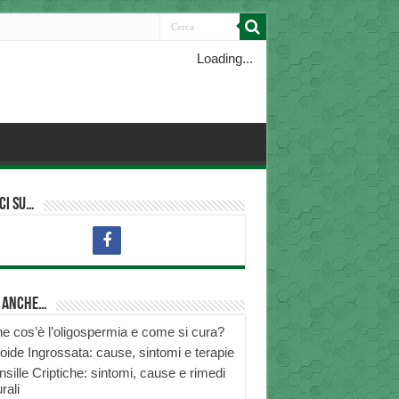
Loading...
ci su…
i anche…
e cos’è l’oligospermia e come si cura?
roide Ingrossata: cause, sintomi e terapie
nsille Criptiche: sintomi, cause e rimedi
rali