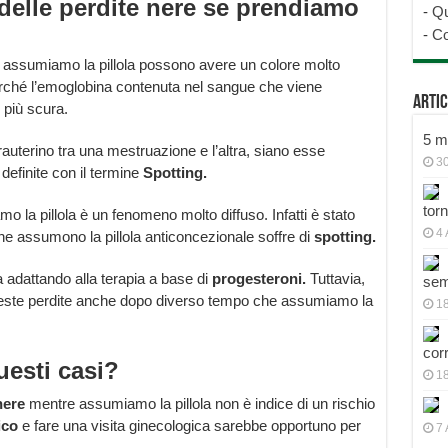
 delle perdite nere se prendiamo
-
Qu
-
Co
assumiamo la pillola possono avere un colore molto
hé l’emoglobina contenuta nel sangue che viene
Artic
 più scura.
5 mo
rauterino tra una mestruazione e l’altra, siano esse
30
definite con il termine
Spotting.
tor
 la pillola è un fenomeno molto diffuso. Infatti è stato
4 
e assumono la pillola anticoncezionale soffre di
spotting.
adattando alla terapia a base di
progesteroni.
Tuttavia,
sem
queste perdite anche dopo diverso tempo che assumiamo la
18
cor
uesti casi?
1
nere
mentre assumiamo la pillola non è indice di un rischio
ico
e fare una visita ginecologica sarebbe opportuno per
7 