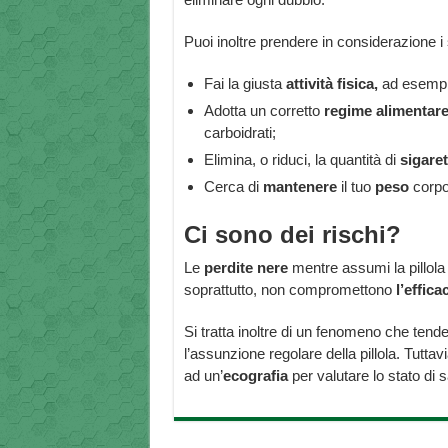
Puoi inoltre prendere in considerazione i
Fai la giusta
attività fisica,
ad esempio 
Adotta un corretto
regime alimentare
carboidrati;
Elimina, o riduci, la quantità di
sigaret
Cerca di
mantenere
il tuo
peso
corpor
Ci sono dei rischi?
Le
perdite nere
mentre assumi la pillola 
soprattutto, non compromettono
l’effica
Si tratta inoltre di un fenomeno che tend
l’assunzione regolare della pillola. Tuttavi
ad un’
ecografia
per valutare lo stato di s