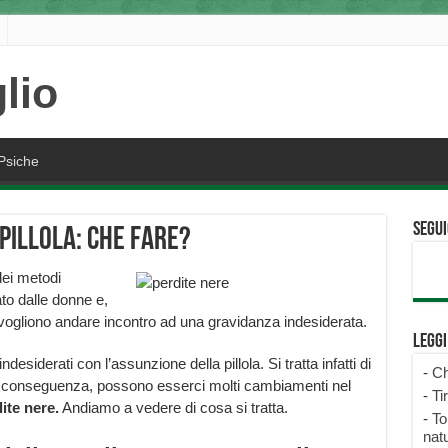
Psiche
Segui
pillola: che fare?
ei metodi
ato dalle donne e,
 vogliono andare incontro ad una gravidanza indesiderata.
Legg
desiderati con l’assunzione della pillola. Si tratta infatti di
-
Ch
 conseguenza, possono esserci molti cambiamenti nel
-
Ti
ite nere.
Andiamo a vedere di cosa si tratta.
-
To
natu