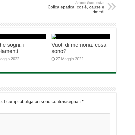
Articolo Successivo
Colica epatica: cos’è, cause e
rimedi
 e sogni: i
Vuoti di memoria: cosa
iamenti
sono?
aggio 2022
27 Maggio 2022
o.
I campi obbligatori sono contrassegnati
*