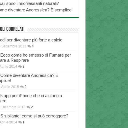
ali sono i miorilassanti naturali?
me diventare Anoressica? È semplice!
oli correlati
di per diventare più forte a calcio
 Settembre 2013
4
Ecco come ho smesso di Fumare per
nare a Respirare
Aprile 2014
3
Come diventare Anoressica? È
plice!
 Aprile 2015
2
5 app per iPhone che ci aiutano a
rere
8 Dicembre 2013
2
S sibilante: come si può correggere?
Aprile 2014
1