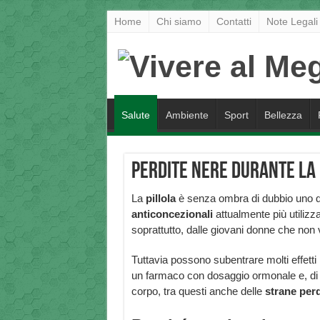
Home
Chi siamo
Contatti
Note Legali
Salute
Ambiente
Sport
Bellezza
Perdite nere durante la 
La
pillola
è senza ombra di dubbio uno d
anticoncezionali
attualmente più utilizz
soprattutto, dalle giovani donne che non
Tuttavia possono subentrare molti effetti in
un farmaco con dosaggio ormonale e, di
corpo, tra questi anche delle
strane perd