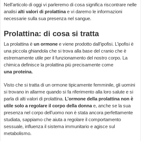
Nell’articolo di oggi vi parleremo di cosa significa riscontrare nelle
analisi
alti
valori di prolattina
e vi daremo le informazioni
necessarie sulla sua presenza nel sangue.
Prolattina: di cosa si tratta
La prolattina è
un
ormone
e viene prodotto dall’ipofisi. L’ipofisi è
una piccola ghiandola che si trova alla base del cranio che è
estremamente utile per il funzionamento del nostro corpo. La
chimica definisce la prolattina più precisamente come
una
proteina.
Visto che si tratta di un ormone tipicamente femminile, gli uomini
si trovano in allarme quando si fa riferimento alla loro salute e si
parla di alti valori di prolattina.
L’ormone della prolattina non è
utile solo a regolare il corpo della donna
e, anche se la sua
presenza nel corpo dell’uomo non è stata ancora perfettamente
studiata, sappiamo che aiuta a regolare il comportamento
sessuale, influenza il sistema immunitario e agisce sul
metabolismo.