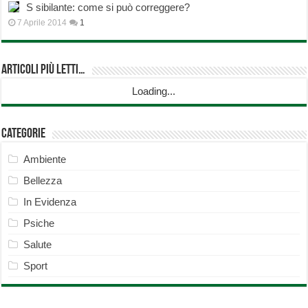
S sibilante: come si può correggere?
7 Aprile 2014
1
Articoli più Letti…
Loading...
Categorie
Ambiente
Bellezza
In Evidenza
Psiche
Salute
Sport