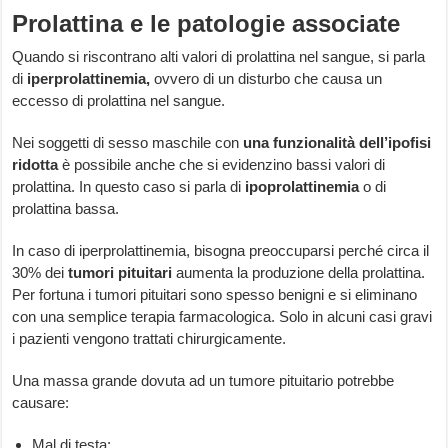
Prolattina e le patologie associate
Quando si riscontrano alti valori di prolattina nel sangue, si parla
di
iperprolattinemia,
ovvero di un disturbo che causa un
eccesso di prolattina nel sangue.
Nei soggetti di sesso maschile con
una
funzionalità dell’ipofisi
ridotta
è possibile anche che si evidenzino bassi valori di
prolattina. In questo caso si parla di
ipoprolattinemia
o di
prolattina bassa.
In caso di iperprolattinemia, bisogna preoccuparsi perché circa il
30% dei
tumori pituitari
aumenta la produzione della prolattina.
Per fortuna i tumori pituitari sono spesso benigni e si eliminano
con una semplice terapia farmacologica. Solo in alcuni casi gravi
i pazienti vengono trattati chirurgicamente.
Una massa grande dovuta ad un tumore pituitario potrebbe
causare:
Mal di testa;