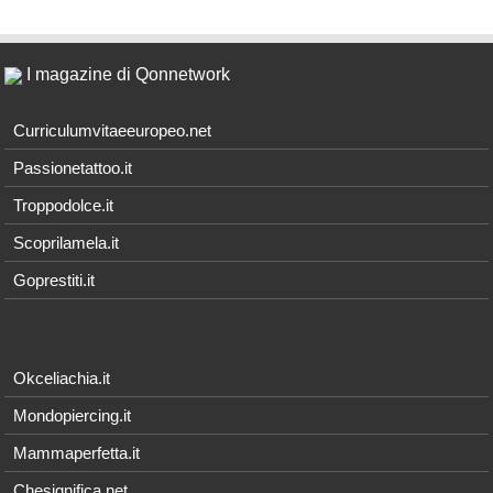
I magazine di Qonnetwork
Curriculumvitaeeuropeo.net
Passionetattoo.it
Troppodolce.it
Scoprilamela.it
Goprestiti.it
Okceliachia.it
Mondopiercing.it
Mammaperfetta.it
Chesignifica.net