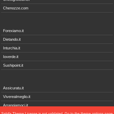
Chenozze.com
Forexiamo.it
Dietando.it
Inturchia.it
Ioverde.it
Sushipoint.it
Assicuratu.it
Viverealmeglio.it
Arrangiamoci.it
Sahifa Theme
License is not validated, Go to the theme options page
Tecnichef.it