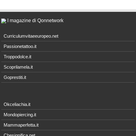
I magazine di Qonnetwork
Curriculumvitaeeuropeo.net
Passionetattoo.it
Troppodolce.it
Scoprilamela.it
Goprestiti.it
Okceliachia.it
Mondopiercing.it
Mammaperfetta.it
Chesignifica.net