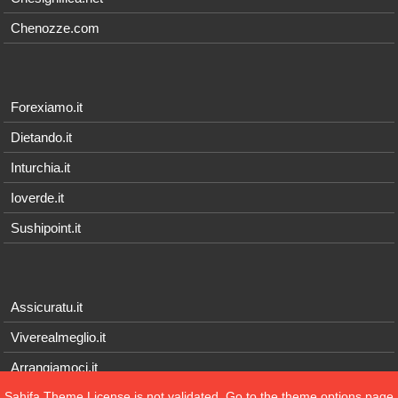
Chenozze.com
Forexiamo.it
Dietando.it
Inturchia.it
Ioverde.it
Sushipoint.it
Assicuratu.it
Viverealmeglio.it
Arrangiamoci.it
Sahifa Theme
License is not validated, Go to the theme options page
Tecnichef.it