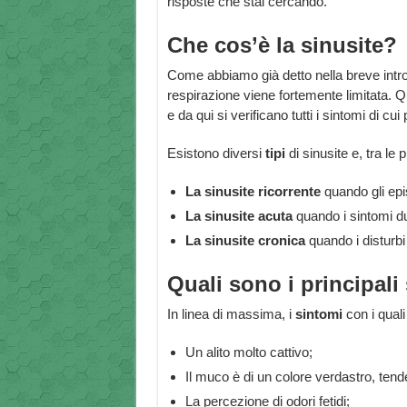
risposte che stai cercando.
Che cos’è la sinusite?
Come abbiamo già detto nella breve intr
respirazione viene fortemente limitata. 
e da qui si verificano tutti i sintomi di cu
Esistono diversi
tipi
di sinusite e, tra le
La sinusite ricorrente
quando gli epis
La sinusite acuta
quando i sintomi d
La sinusite cronica
quando i disturbi
Quali sono i principali
In linea di massima, i
sintomi
con i quali
Un alito molto cattivo;
Il muco è di un colore verdastro, tende
La percezione di odori fetidi;