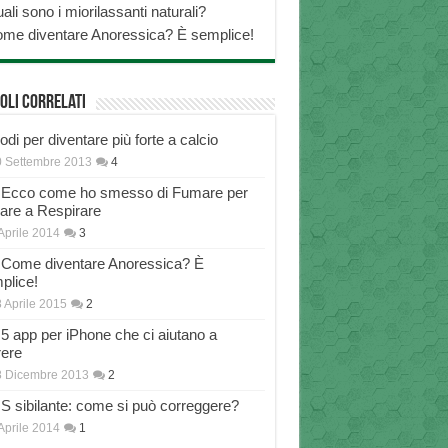
ali sono i miorilassanti naturali?
me diventare Anoressica? È semplice!
oli correlati
di per diventare più forte a calcio
 Settembre 2013
4
Ecco come ho smesso di Fumare per
nare a Respirare
Aprile 2014
3
Come diventare Anoressica? È
plice!
 Aprile 2015
2
5 app per iPhone che ci aiutano a
rere
8 Dicembre 2013
2
S sibilante: come si può correggere?
Aprile 2014
1