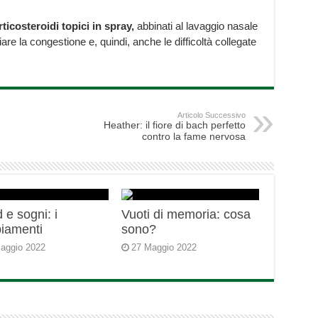
ticosteroidi topici in spray,
abbinati al lavaggio nasale
iare la congestione e, quindi, anche le difficoltà collegate
Articolo Successivo
Heather: il fiore di bach perfetto
contro la fame nervosa
 e sogni: i
Vuoti di memoria: cosa
iamenti
sono?
aggio 2022
27 Maggio 2022