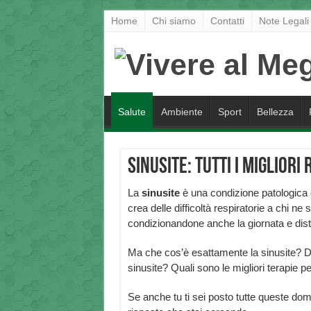
Home
Chi siamo
Contatti
Note Legali
Salute
Ambiente
Sport
Bellezza
Sinusite: tutti i migliori 
La
sinusite
è una condizione patologica
crea delle difficoltà respiratorie a chi ne s
condizionandone anche la giornata e dis
Ma che cos’è esattamente la sinusite? Da
sinusite? Quali sono le migliori terapie 
Se anche tu ti sei posto tutte queste doma