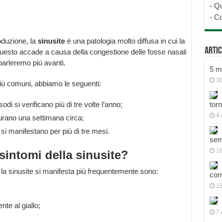
-
Qu
-
Co
oduzione, la
sinusite
è una patologia molto diffusa in cui la
Artic
Questo accade a causa della congestione delle fosse nasali
i parleremo più avanti.
5 mo
30
 più comuni, abbiamo le seguenti:
odi si verificano più di tre volte l’anno;
tor
4 
urano una settimana circa;
 si manifestano per più di tre mesi.
sem
18
 sintomi della sinusite?
 la sinusite si manifesta più frequentemente sono:
cor
1
nte al giallo;
7 