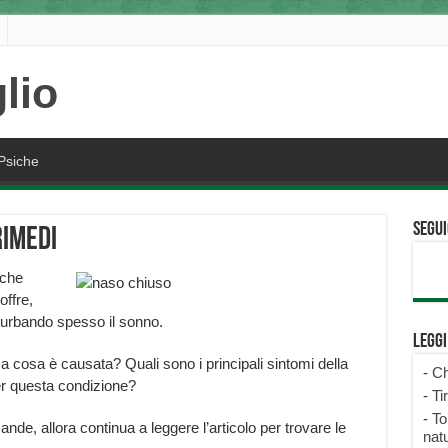
Psiche
Segui
rimedi
 che
offre,
turbando spesso il sonno.
Legg
 cosa è causata? Quali sono i principali sintomi della
-
Ch
per questa condizione?
-
Ti
-
To
nde, allora continua a leggere l’articolo per trovare le
natu