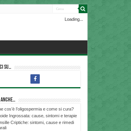
Loading...
ci su…
i anche…
e cos’è l’oligospermia e come si cura?
roide Ingrossata: cause, sintomi e terapie
nsille Criptiche: sintomi, cause e rimedi
rali