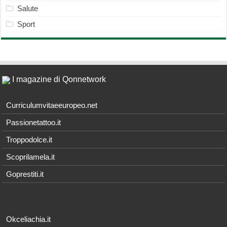
Salute
Sport
I magazine di Qonnetwork
Curriculumvitaeeuropeo.net
Passionetattoo.it
Troppodolce.it
Scoprilamela.it
Goprestiti.it
Okceliachia.it