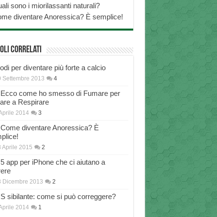
ali sono i miorilassanti naturali?
me diventare Anoressica? È semplice!
oli correlati
di per diventare più forte a calcio
 Settembre 2013
4
Ecco come ho smesso di Fumare per
nare a Respirare
Aprile 2014
3
Come diventare Anoressica? È
plice!
 Aprile 2015
2
5 app per iPhone che ci aiutano a
rere
8 Dicembre 2013
2
S sibilante: come si può correggere?
Aprile 2014
1