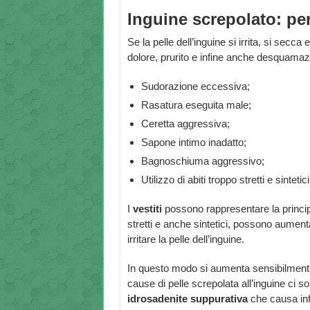
Inguine screpolato: pe
Se la pelle dell’inguine si irrita, si sec
dolore, prurito e infine anche desquama
Sudorazione eccessiva;
Rasatura eseguita male;
Ceretta aggressiva;
Sapone intimo inadatto;
Bagnoschiuma aggressivo;
Utilizzo di abiti troppo stretti e sintetici
I
vestiti
possono rappresentare la principa
stretti e anche sintetici, possono aument
irritare la pelle dell’inguine.
In questo modo si aumenta sensibilmente a
cause di pelle screpolata all’inguine ci s
idrosadenite suppurativa
che causa inf