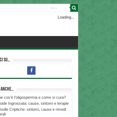
Loading...
ci su…
i anche…
e cos’è l’oligospermia e come si cura?
roide Ingrossata: cause, sintomi e terapie
nsille Criptiche: sintomi, cause e rimedi
rali