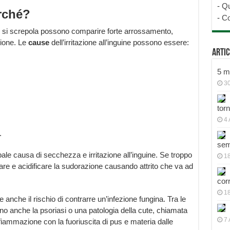
-
Qu
rché?
-
Co
ca e si screpola possono comparire forte arrossamento,
zione. Le
cause
dell’irritazione all’inguine possono essere:
Artic
5 mo
30
tor
4 
.
sem
le causa di secchezza e irritazione all’inguine. Se troppo
18
are e acidificare la sudorazione causando attrito che va ad
cor
1
nche il rischio di contrarre un’infezione fungina. Tra le
ono anche la psoriasi o una patologia della cute, chiamata
7 
iammazione con la fuoriuscita di pus e materia dalle