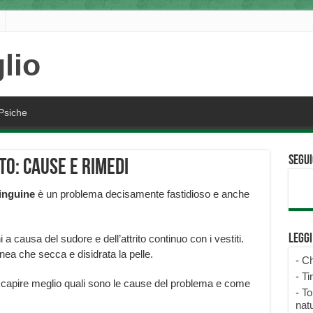
Psiche
Segui
to: cause e rimedi
’inguine
è un problema decisamente fastidioso e anche
Legg
 a causa del sudore e dell’attrito continuo con i vestiti.
ea che secca e disidrata la pelle.
-
Ch
-
Ti
i capire meglio quali sono le cause del problema e come
-
To
natu