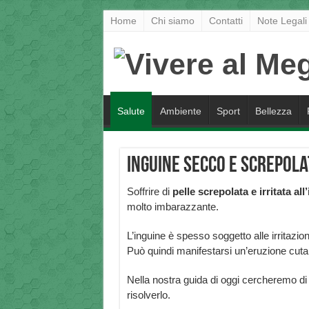
Home
Chi siamo
Contatti
Note Legali
Salute
Ambiente
Sport
Bellezza
Inguine secco e screpola
Soffrire di
pelle screpolata e irritata all
molto imbarazzante.
L’inguine è spesso soggetto alle irritazioni
Può quindi manifestarsi un’eruzione cutan
Nella nostra guida di oggi cercheremo d
risolverlo.