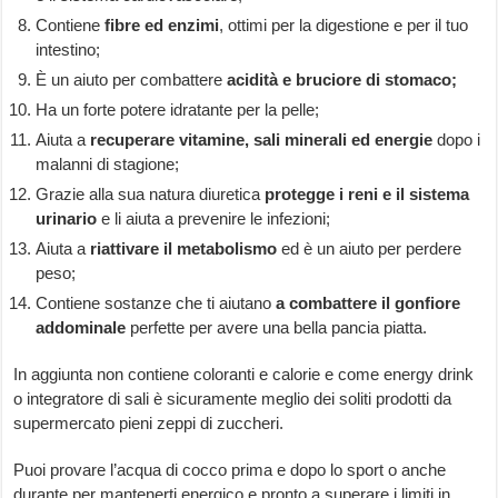
Contiene
fibre ed enzimi
, ottimi per la digestione e per il tuo
intestino;
È un aiuto per combattere
acidità e bruciore di stomaco;
Ha un forte potere idratante per la pelle;
Aiuta a
recuperare vitamine, sali minerali ed energie
dopo i
malanni di stagione;
Grazie alla sua natura diuretica
protegge i reni e il sistema
urinario
e li aiuta a prevenire le infezioni;
Aiuta a
riattivare il metabolismo
ed è un aiuto per perdere
peso;
Contiene sostanze che ti aiutano
a combattere il gonfiore
addominale
perfette per avere una bella pancia piatta.
In aggiunta non contiene coloranti e calorie e come energy drink
o integratore di sali è sicuramente meglio dei soliti prodotti da
supermercato pieni zeppi di zuccheri.
Puoi provare l’acqua di cocco prima e dopo lo sport o anche
durante per mantenerti energico e pronto a superare i limiti in