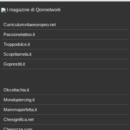
I magazine di Qonnetwork
Curriculumvitaeeuropeo.net
Passionetattoo.it
Troppodolce.it
Scoprilamela.it
Goprestiti.it
Okceliachia.it
Mondopiercing.it
Mammaperfetta.it
Chesignifica.net
Chenozze.com