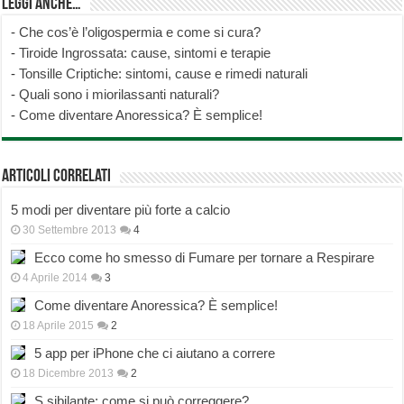
Leggi anche…
-
Che cos’è l’oligospermia e come si cura?
-
Tiroide Ingrossata: cause, sintomi e terapie
-
Tonsille Criptiche: sintomi, cause e rimedi naturali
-
Quali sono i miorilassanti naturali?
-
Come diventare Anoressica? È semplice!
Articoli correlati
5 modi per diventare più forte a calcio
30 Settembre 2013
4
Ecco come ho smesso di Fumare per tornare a Respirare
4 Aprile 2014
3
Come diventare Anoressica? È semplice!
18 Aprile 2015
2
5 app per iPhone che ci aiutano a correre
18 Dicembre 2013
2
S sibilante: come si può correggere?