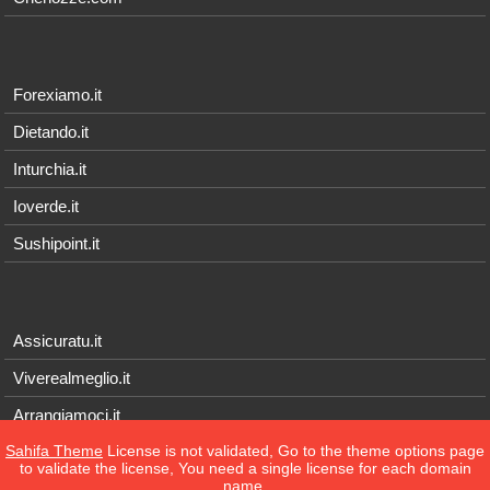
Forexiamo.it
Dietando.it
Inturchia.it
Ioverde.it
Sushipoint.it
Assicuratu.it
Viverealmeglio.it
Arrangiamoci.it
Sahifa Theme
License is not validated, Go to the theme options page
Tecnichef.it
to validate the license, You need a single license for each domain
name.