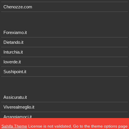
Chenozze.com
Forexiamo.it
Dietando.it
Inturchia.it
Ioverde.it
Sushipoint.it
Assicuratu.it
Viverealmeglio.it
Arrangiamoci.it
Sahifa Theme
License is not validated, Go to the theme options page
Tecnichef.it