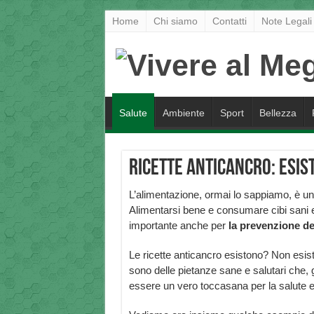
Home
Chi siamo
Contatti
Note Legali
Salute
Ambiente
Sport
Bellezza
Ricette anticancro: esis
L’alimentazione, ormai lo sappiamo, è uno
Alimentarsi bene e consumare cibi sani e 
importante anche per
la prevenzione de
Le ricette anticancro esistono? Non esisto
sono delle pietanze sane e salutari che, g
essere un vero toccasana per la salute e