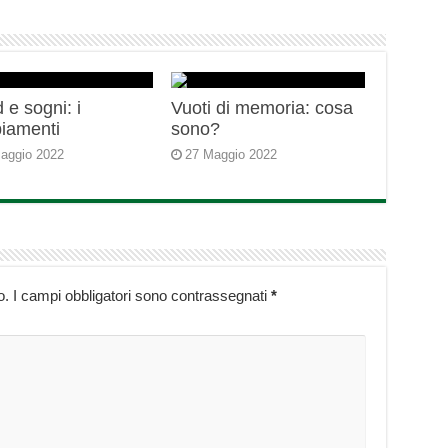
 e sogni: i
Vuoti di memoria: cosa
iamenti
sono?
aggio 2022
27 Maggio 2022
o.
I campi obbligatori sono contrassegnati
*