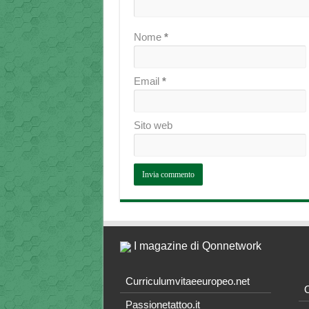
Nome
*
Email
*
Sito web
I magazine di Qonnetwork
Curriculumvitaeeuropeo.net
O
Passionetattoo.it