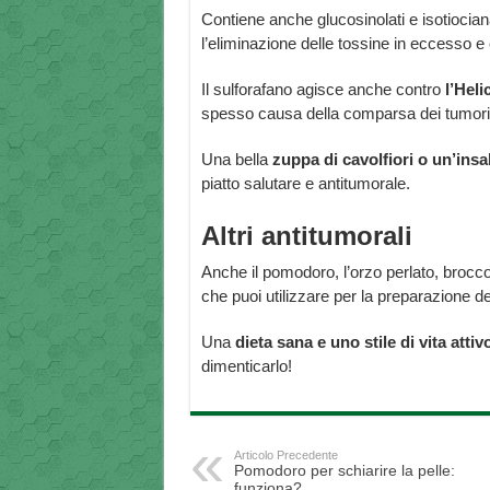
Contiene anche glucosinolati e isotiociana
l’eliminazione delle tossine in eccesso e
Il sulforafano agisce anche contro
l’Heli
spesso causa della comparsa dei tumori
Una bella
zuppa di cavolfiori o un’insal
piatto salutare e antitumorale.
Altri antitumorali
Anche il pomodoro, l’orzo perlato, broccoli,
che puoi utilizzare per la preparazione del
Una
dieta sana e uno stile di vita attiv
dimenticarlo!
Articolo Precedente
Pomodoro per schiarire la pelle:
funziona?