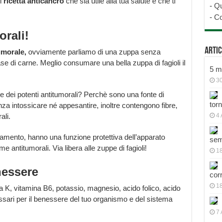
i
ricetta anticancro
che sia utile alla tua salute e che ti
-
Qu
-
Co
orali!
Artic
tumorale,
ovviamente parliamo di una zuppa senza
base di carne. Meglio consumare una bella zuppa di fagioli il
5 mo
30
e dei potenti antitumorali? Perchè sono una fonte di
tor
a intossicare né appesantire, inoltre contengono fibre,
ali.
4 
iamento, hanno una funzione protettiva dell’apparato
sem
 antitumorali. Via libera alle zuppe di fagioli!
18
nessere
cor
1
na K, vitamina B6, potassio, magnesio, acido folico, acido
sari per il benessere del tuo organismo e del sistema
7 