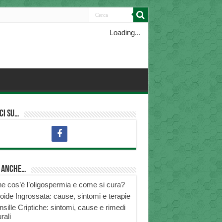
Loading...
ci su…
i anche…
e cos’è l’oligospermia e come si cura?
roide Ingrossata: cause, sintomi e terapie
nsille Criptiche: sintomi, cause e rimedi
rali