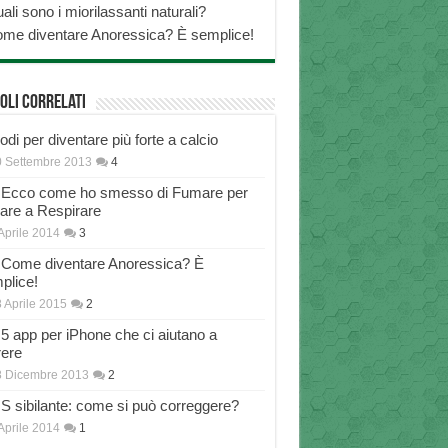
ali sono i miorilassanti naturali?
me diventare Anoressica? È semplice!
oli correlati
di per diventare più forte a calcio
 Settembre 2013
4
Ecco come ho smesso di Fumare per
nare a Respirare
Aprile 2014
3
Come diventare Anoressica? È
plice!
 Aprile 2015
2
5 app per iPhone che ci aiutano a
rere
8 Dicembre 2013
2
S sibilante: come si può correggere?
Aprile 2014
1