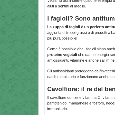
Vediamo ora insieme qualche esempio d
aiuti a sentirti al meglio.
I fagioli? Sono antitum
La zuppa di fagioli è un perfetto anti
aggiunta di troppi grassi o di prodotti a 
più pura possibile!
Come è possibile che i fagioli siano anch
proteine vegetali
che danno energia senz
antiossidanti, vitamine e anche sali miner
Gli antiossidanti proteggono dall’invecch
cardiocircolatorio e funzionano anche come
Cavolfiore: il re del be
Il cavolfiore contiene vitamina C, vitami
pantotenico, manganese e fosforo, neces
immunitario.