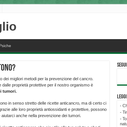
Psiche
Segui
tono?
 dei migliori metodi per la prevenzione del cancro.
dalle proprietà protettive per il nostro organismo è
i tumori.
Legg
no in senso stretto delle ricette anticancro, ma di certo ci
-
Ch
razie alle loro proprietà antiossidanti e protettive, possono
-
Ti
 aiutarci anche nella prevenzione dei tumori.
-
To
natu