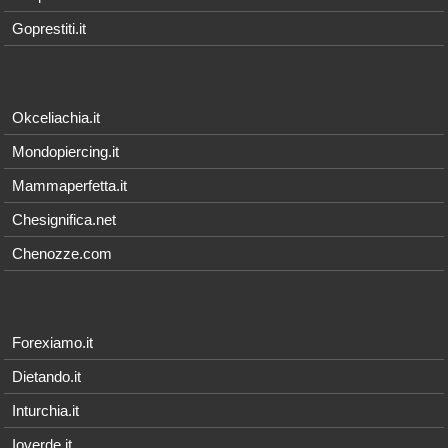
Goprestiti.it
Okceliachia.it
Mondopiercing.it
Mammaperfetta.it
Chesignifica.net
Chenozze.com
Forexiamo.it
Dietando.it
Inturchia.it
Ioverde.it